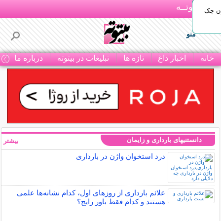
بـیتوتــه
ون چک
منو
خانه
اخبار داغ
تازه ها
تبلیغات در بیتوته
درباره ما
ت
دانستنیهای بارداری و زایمان
بیشتر »
درد استخوان واژن در بارداری
علائم بارداری از روزهای اول، کدام نشانه‌ها علمی
هستند و کدام فقط باور رایج؟