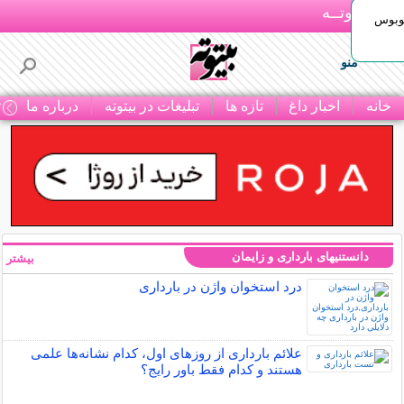
بـیتوتــه
توبوس
منو
خانه
اخبار داغ
تازه ها
تبلیغات در بیتوته
درباره ما
ت
دانستنیهای بارداری و زایمان
بیشتر »
درد استخوان واژن در بارداری
علائم بارداری از روزهای اول، کدام نشانه‌ها علمی
هستند و کدام فقط باور رایج؟