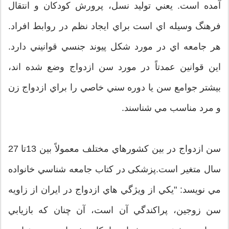
آمده است. يعني توليد نسل، پرورش كودكان و انتقال
فرهنگ وسيله اي است براي ايجاد نظم در روابط افراد.
هر جامعه اي در مورد شكل پيوند جنسي قوانيني دارد.
اين قوانين عمدتاً در مورد سن ازدواج وضع شده اند،
بيشتر جوامع سن يا دوره سني خاصي را براي ازدواج زن
و مرد مناسب مي شناسند.
سن ازدواج در بين كشورهاي مختلف معمولاً بين 13تا 27
سال متغير است.پزشکی در كتاب جامعه شناسي خانواده
مي نويسد: "يكي از ويژگي هاي ازدواج در ايران از زاويه
سن زوجين، پراكندگي آن است، آن چنان كه بازيابي