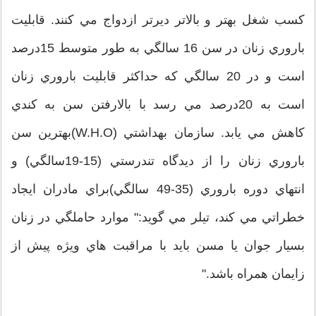
كسب شغل بهتر و بالاتر ديرتر ازدواج مي كنند. قابليت
باروري زنان در سن 16 سالگي به طور متوسط 15درصد
است و در 20 سالگي كه حداكثر قابليت باروري زنان
است به 20درصد مي رسد با بالارفتن سن به كندي
كاهش مي يابد. سازمان بهداشتي (W.H.O)بهترين سن
باروري زنان را از ديدگاه تندرستي (15-19سالگي) و
انتهاي دوره باروري (35-49 سالگي)براي مادران ايجاد
خطراتي مي كند، تيلر مي گويد:" موارد حاملگي در زنان
بسيار جوان يا مسن بايد با مراقبت هاي ويژه پيش از
زايمان همراه باشد."