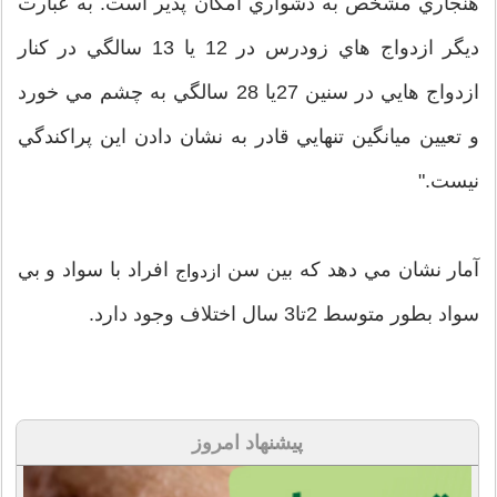
هنجاري مشخص به دشواري امكان پذير است. به عبارت
ديگر ازدواج هاي زودرس در 12 يا 13 سالگي در كنار
ازدواج هايي در سنين 27يا 28 سالگي به چشم مي خورد
و تعيين ميانگين تنهايي قادر به نشان دادن اين پراكندگي
نيست."
آمار نشان مي دهد كه بين سن
افراد با سواد و بي
ازدواج
سواد بطور متوسط 2تا3 سال اختلاف وجود دارد.
پیشنهاد امروز