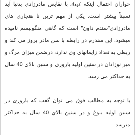
خواران احتمال اينكه
با نقايص مادرزادي بدنيا آيد
كودك
نسبتاً بيشتر است. يكي از مهم ترين نا هنجاري هاي
مادرزادي"سندم داون" است كه گاهي منگوليسم ناميده
ميشود. اين سندرم در رابطه با سن مادر بروز مي كند و
ربطي به تعداد زايمانهاي وي ندارد، درضمن ميزان مرگ و
مير نوزادان در سنين اوليه باروري و سنين بالاي 40 سال
به حداكثر مي رسد.
با توجه به مطالب فوق مي توان گفت كه باروري در
سنين اوليه بلوغ و در سنين بالاي 40 سال به حداكثر
ميرسد.