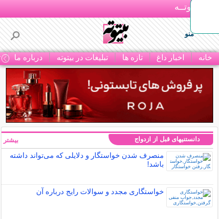
بـیتوتــه
منو
خانه
اخبار داغ
تازه ها
تبلیغات در بیتوته
درباره ما
ت
دانستنیهای قبل از ازدواج
بیشتر »
منصرف شدن خواستگار و دلایلی که می‌تواند داشته
باشد!
خواستگاری مجدد و سوالات رایج درباره آن