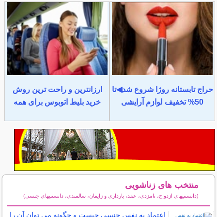
حراج تابستانه روژا شروع شد◀تا
ارزانترین و راحت ترین روش
50% تخفیف لوازم آرایشی
خرید بلیط اتوبوس برای همه
منتخب های زناشویی
(دانستنیهای ازدواج، نامزدی، عقد، بارداری و زایمان، سالمندی، دانستنیهای جنسی)
سایر مطالب زناشویی
اعتماد به نفس جنسی چیست و چگونه می توان آن را