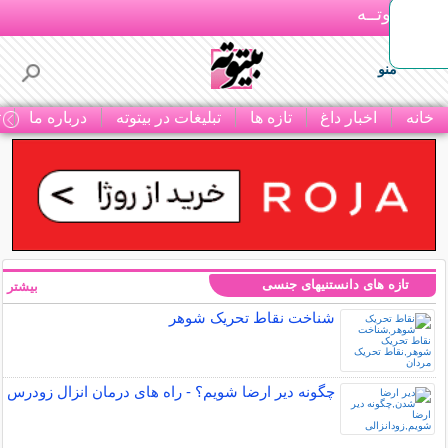
بـیتوتــه
منو
خانه
اخبار داغ
تازه ها
تبلیغات در بیتوته
درباره ما
ت
تازه های دانستنیهای جنسی
بیشتر »
شناخت نقاط تحریک شوهر
چگونه دیر ارضا شویم؟ - راه های درمان انزال زودرس