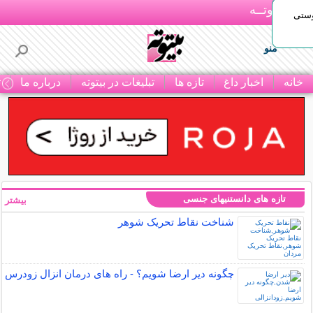
بـیتوتــه
وستی
منو
خانه
اخبار داغ
تازه ها
تبلیغات در بیتوته
درباره ما
ت
تازه های دانستنیهای جنسی
بیشتر »
شناخت نقاط تحریک شوهر
چگونه دیر ارضا شویم؟ - راه های درمان انزال زودرس