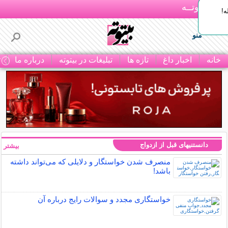
بـیتوتــه
ه!
منو
خانه
اخبار داغ
تازه ها
تبلیغات در بیتوته
درباره ما
ت
دانستنیهای قبل از ازدواج
بیشتر »
منصرف شدن خواستگار و دلایلی که می‌تواند داشته
باشد!
خواستگاری مجدد و سوالات رایج درباره آن