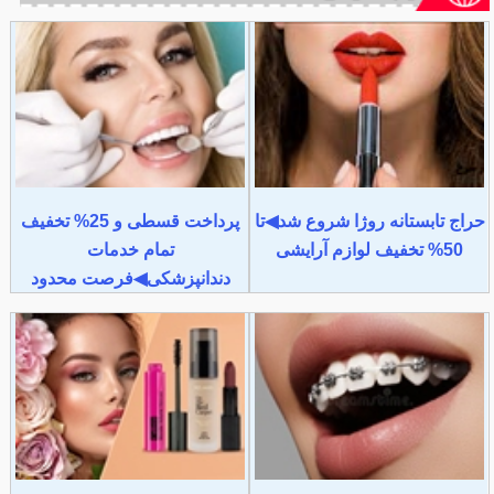
حراج تابستانه روژا شروع شد◀تا
پرداخت قسطی و 25% تخفیف
50% تخفیف لوازم آرایشی
تمام خدمات
دندانپزشکی◀فرصت محدود