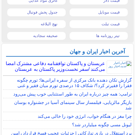
قیمت دلار
کالری مواد غذایی
قیمت موبایل
جدول پخش فوتبال
قیمت تبلت
نهج البلاغه
تیتر روزنامه ها
صحیفه سجادیه
آخرین اخبار ایران و جهان
عربستان و پاکستان توافقنامه دفاعی مشترک امضا
می‌کنند /سفر نخست‌وزیر پاکستان به عربستان
گزارش تکان‌ دهنده بانک مرکزی از سفره ایرانی‌ها؛ تورم چگونه
فقرا را فقیرتر کرد؟/ شکاف ۱۵ درصدی تورم میان فقیر و غنی
ترامپ: همه چیز درباره ایران به طور استثنایی خوب پیش می‌رود
بازیگر مالزیایی، فیلمساز سال سینمای آسیا در جشنواره بوسان
شد
چرا مغز در هنگام خواب، انرژی خود را خالی می‌کند
لیونل مسی چگونه میلیاردر شد؟
برد استقلال در بازی تدارکاتی | جزئیات عجیب فسخ قرارداد رامین