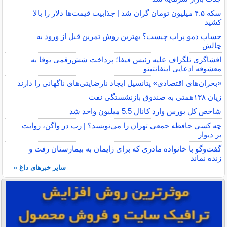
سکه ۴.۵ میلیون تومان گران شد | جذابیت قیمت‌ها دلار را بالا
کشید
حساب دمو پراپ چیست؟ بهترین روش تمرین قبل از ورود به
چالش
افشاگری تلگراف علیه رئیس فیفا؛ پرداخت شش‌رقمی یوفا به
معشوقه ادعایی اینفانتینو
«بحران‌های اقتصادی» پتانسیل ایجاد نارضایتی‌های ناگهانی را دارند
زیان ۱۳۸همتی به صندوق بازنشستگی نفت
شاخص کل بورس وارد کانال 5.5 میلیون واحد شد
چه كسي حافظه جمعي تهران را مي‌نويسد؟ | رپ در واگن، روايت
بر ديوار
گفت‌وگو با خانواده مادری که برای زایمان به بیمارستان رفت و
زنده نماند
سایر خبرهای داغ »