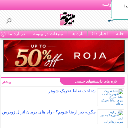
بـیتوتــه
ه!
منو
خانه
اخبار داغ
تازه ها
تبلیغات در بیتوته
درباره ما
ت
تازه های دانستنیهای جنسی
بیشتر »
شناخت نقاط تحریک شوهر
چگونه دیر ارضا شویم؟ - راه های درمان انزال زودرس