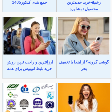
زخم◀خرید جدیدترین
جمع بندی کنکور1405
محصول+مشاوره
گوشی گرونه؟ از اینجا با تخغیف
ارزانترین و راحت ترین روش
بخر
خرید بلیط اتوبوس برای همه