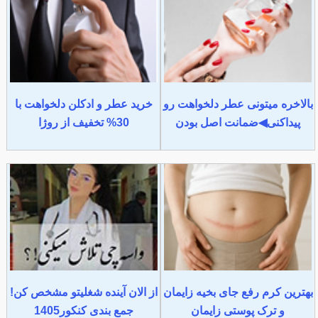
بالاخره میتونی عطر دلخواهت رو
خرید عطر و ادکلن دلخواهت با
پیداکنی◀ضمانت اصل بودن
30% تخفیف از روژا
بهترین کرم رفع جای بخیه زایمان
از الان آینده شغلیتو مشخص کن!
و ترک پوستی زایمان
جمع بندی کنکور1405