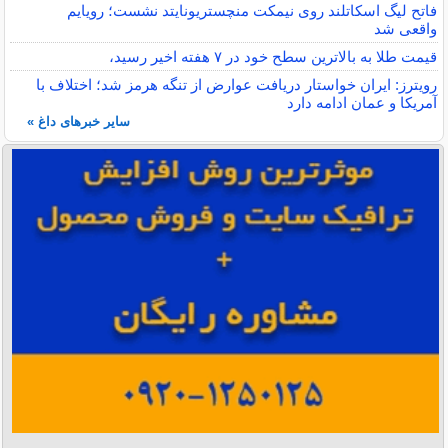
فاتح لیگ اسکاتلند روی نیمکت منچستریونایتد نشست؛ رویایم
واقعی شد
قیمت طلا به بالاترین سطح خود در ۷ هفته اخیر رسید،
رویترز: ایران خواستار دریافت عوارض از تنگه هرمز شد؛ اختلاف با
آمریکا و عمان ادامه دارد
سایر خبرهای داغ »