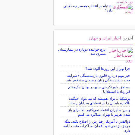
اشتباه در انتخاب همسر چه دلایلی
دارد؟
آخرین
اخبار ایران و جهان
ایرج خواننده دوباره در بیمارستان
بستری شد
چرا تهران این روزها آلوده شد؟
خبر مهم درباره قانون بازنشستگی / شرایط
جدید بازنشستگی زنان و مردان مشخص شد
دستمزد باورنکردنی جنپو در یونان؛ یک‌هفتم
قرارداد با استقلال!
پزشکیان: برای همیشه که نمی‌توان جنگید؛
بالاخره باید آن را در نقطه‌ای به پایان رساند
ونس: به ایران اعتماد نمی‌کنیم، اما برای باز
شدن هرمز با تهران مذاکره می‌کنیم
ذوالقدر: تا آمریکا رفتارش را اصلاح نکند، تنگه
هرمز باز نمی‌شود| عمان: مذاکرات مثبت ادامه
دارد