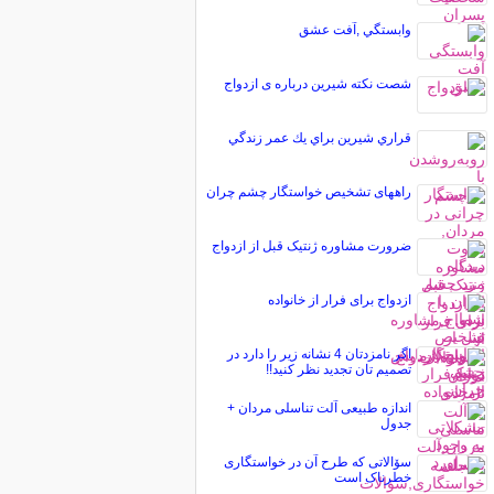
وابستگي ,آفت عشق
شصت نكته شیرین درباره ی ازدواج
قراري شيرين براي يك عمر زندگي
راههای تشخیص خواستگار چشم چران
ضرورت مشاوره ژنتیک قبل از ازدواج
ازدواج برای فرار از خانواده
اگر نامزدتان 4 نشانه زیر را دارد در
تصمیم تان تجدید نظر کنید!!
اندازه طبیعی آلت تناسلی مردان +
جدول
سۆالاتی که طرح آن در خواستگاری
خطرناک است