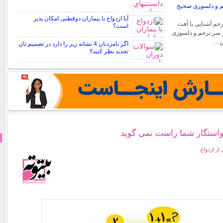
رحم و دلسوزی صحیح
آیا ازدواج با بیماران دوقطبی امکان پذیر
رحم آشنایی با آفت
است؟
از سر ترحم و دلسوزی
ین…
اگر نامزدتان 4 نشانه زیر را دارد در تصمیم تان
تجدید نظر کنید!!
خواستگار شما راست نمی گوید
 از ازدواج