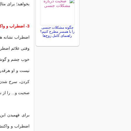
بخواهید؛ برای مثا
3- اضطراب و واکنش غیرعادی
چگونه مشکلات جنسی
را با همسر مطرح کنیم؟
راهنمای کامل زوج‌ها
اضطراب نشانه های
وقتی علائم اضطر
خوب چشم و گوشتان
نیست و او هرقدر ب
کردن، سرخ شدن ی
صحبت و... را از ن
برای فهمیدن این
اضطراب و واکنش