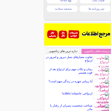
قیمت تبلت
نهج البلاغه
تیتر روزنامه ها
صحیفه سجادیه
پـربیننده های زناشویی
تـازه ترین های زناشویی
تفاوت معیارهای نسل دیروز و امروز در
ازدواج
زمان و نکات مهم برای ازدواج بعد از
فوت همسر
آیا زیبایی چهره در زندگی مهم است؟
ازدواجی عاشقانه؛عاقلانه!
شناخت شخصیت پسران از رفتار با
مادر