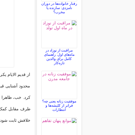
رفتار خانواده‌ها در دوران
نامزدی: سازنده یا
مخرب؟
مراقبت از نوزاد در
ماه‌های اول: راهنمای
کامل برای والدین
تازه‌کار
از قدیم الایام ی
محدود آشنایی قب
کرد. خب، ظاهرا 
موفقیت زنانه یعنی چه؟
فراتر از کلیشه‌ها و
طرف مقابل کمک ک
انتظارات
خلافش ثابت شود.