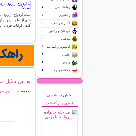
آیا ازدواج از روی ت
روانشناسی
است؟
علت ازدواج از روی ت
زناشویی
های ازدواج، ازدواج 
آشپزی و تغذیه
گاهی اوقات فرد با ا
کودکان و والدین
مذهبی
کامپیوتر و اینترنت
علمی
ورزش
مجله خودرو
به این دلایل 
دانستنیهای قبل
مجموعه:
بخش
زناشویی
( مروری بر گذشته )