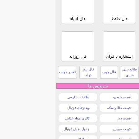
فال حافظ
فال انبیاء
استخاره با قرآن
فال روزانه
طالع بینی
فال روز
فال چوب
تعبیر خواب
هندی
تولد
سرویس ها
قیمت خودرو
اطلاعات دارویی
قیمت طلا و سکه
ویدئوهای فوتبال
قیمت دلار
کالری مواد غذایی
قیمت موبایل
جدول پخش فوتبال