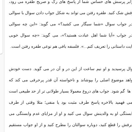
ابر پرسش های حساس شما از پاسخ های رک و صریح طفره می رود،
رفش شک کنید. طفره رفتن می تواند به شکل جواب دادن سوال با سوالی
ا در جواب سوال «شما سیگار می کشید؟» می گوید: «این چه سوالی
در جواب «آیا شما اهل عبادت هستید؟»، می گوید: «چه سوال خوبی
ایت داستانی را تعریف کنم...». فلسفه بافی هم نوعی طفره رفتن است.
 پرسیدید و او نیم ساعت از این در و آن در می گوید. دست خودش
هد موضوع اصلی را بپوشاند و ناخواسته آن قدر پرحرفی می کند که
ا گم شود. جواب های دروغ معمولا بسیار طولانی تر از حد طبیعی است
می فهمید بالاخره پاسخ طرف مثبت بود یا منفی؛ مثلا وقتی از طرف
وابستگی او به والدینش سوال می کنید و او از مزایای عدم وابستگی می
رفش را قطع کنید، دوباره سوالتان را مطرح کنید و از او جواب مستقیم