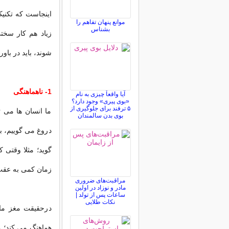
اینجاست که تکنی
موانع پنهان تفاهم را
بشناس
زیاد هم کار سختی
شوند، باید در باور
1- ناهماهنگی
آیا واقعاً چیزی به نام
«بوی پیری» وجود دارد؟
۵ ترفند برای جلوگیری از
ما انسان ها می تو
بوی بدن سالمندان
دروغ می گوییم، ب
گوید؛ مثلا وقتی
زمان کمی به عقب
مراقبت‌های ضروری
مادر و نوزاد در اولین
ساعات پس از تولد |
نکات طلایی
درحقیقت مغز ما
هماهنگ می کند؛ م