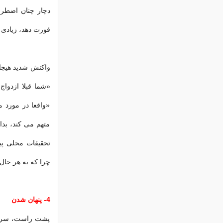
دچار چنان اضطرا
قورت دهد، زیادی ل
واکنش شدید هیجا
«شما قبلا ازدواج
«واقعا در مورد 
متهم می کند، بدا
تحقیقات محلی پ
چرا که به هر حا
4- پنهان شدن
پشت راست، سربال