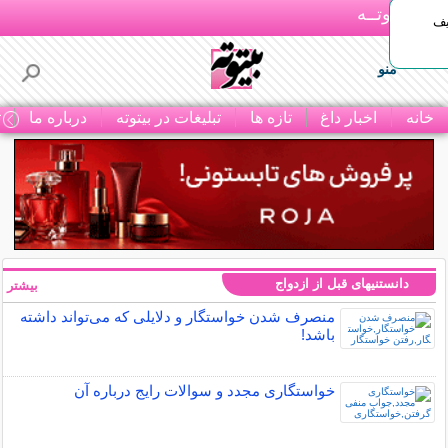
بـیتوتــه
یف
منو
خانه
اخبار داغ
تازه ها
تبلیغات در بیتوته
درباره ما
ت
دانستنیهای قبل از ازدواج
بیشتر »
منصرف شدن خواستگار و دلایلی که می‌تواند داشته
باشد!
خواستگاری مجدد و سوالات رایج درباره آن