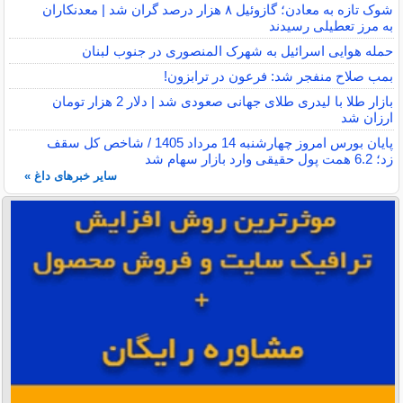
شوک تازه به معادن؛ گازوئیل ۸ هزار درصد گران شد | معدنکاران
به مرز تعطیلی رسیدند
حمله هوایی اسرائیل به شهرک المنصوری در جنوب لبنان
بمب صلاح منفجر شد: فرعون در ترابزون!
بازار طلا با لیدری طلای جهانی صعودی شد | دلار 2 هزار تومان
ارزان شد
پایان بورس امروز چهارشنبه 14 مرداد 1405 / شاخص کل سقف
زد؛ 6.2 همت پول حقیقی وارد بازار سهام شد
سایر خبرهای داغ »