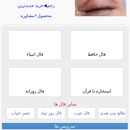
زخم◀خرید جدیدترین
محصول+مشاوره
فال حافظ
فال انبیاء
استخاره با قرآن
فال روزانه
سایر فال ها
طالع بینی هندی
فال چوب
فال روز تولد
تعبیر خواب
سرویس ها