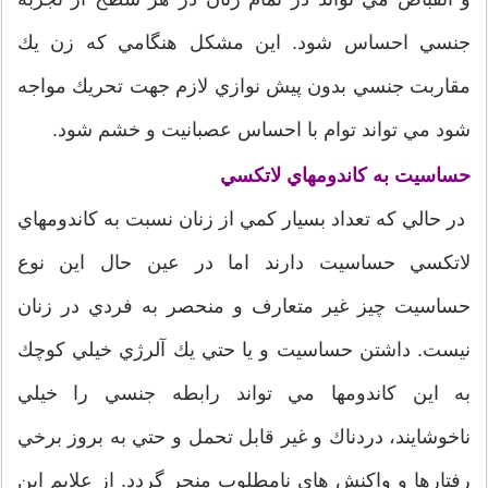
جنسي احساس شود. اين مشكل هنگامي كه زن يك
مقاربت جنسي بدون پيش نوازي لازم جهت تحريك مواجه
شود مي تواند توام با احساس عصبانيت و خشم شود.
حساسيت به كاندومهاي لاتكسي
در حالي كه تعداد بسيار كمي از زنان نسبت به كاندومهاي
لاتكسي حساسيت دارند اما در عين حال اين نوع
حساسيت چيز غير متعارف و منحصر به فردي در زنان
نيست. داشتن حساسيت و يا حتي يك آلرژي خيلي كوچك
به اين كاندومها مي تواند رابطه جنسي را خيلي
ناخوشايند، دردناك و غير قابل تحمل و حتي به بروز برخي
رفتارها و واكنش هاي نامطلوب منجر گردد. از علايم اين