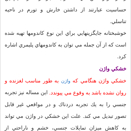
حساسيت عبارتند از داشتن خارش و تورم در ناحيه
تناسلي.
خوشبختانه جايگزينهايي براي اين نوع كاندومها تهيه شده
است كه از آن جمله مي توان به كاندومهاي پليمري اشاره
كرد.
خشكي واژن
خشكي واژن هنگامي كه
به طور مناسب لغزنده و
واژن
اين مساله نيز تجربه
روان نشده باشد به وقوع مي پيوندد.
جنسي را به يك تجربه دردناك و در مواقعي غير قابل
تصور تبديل مي كند. علت اين خشكي در واژن مي تواند
به كاهش ميزان تمايلات جنسي، خشم و ناراحتي از