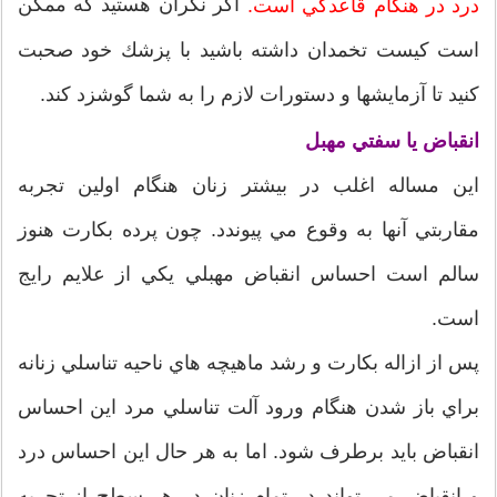
اگر نگران هستيد كه ممكن
درد در هنگام قاعدگي است.
است كيست تخمدان داشته باشيد با پزشك خود صحبت
كنيد تا آزمايشها و دستورات لازم را به شما گوشزد كند.
انقباض يا سفتي مهبل
اين مساله اغلب در بيشتر زنان هنگام اولين تجربه
مقاربتي آنها به وقوع مي پيوندد. چون پرده بكارت هنوز
سالم است احساس انقباض مهبلي يكي از علايم رايج
است.
پس از ازاله بكارت و رشد ماهيچه هاي ناحيه تناسلي زنانه
براي باز شدن هنگام ورود آلت تناسلي مرد اين احساس
انقباض بايد برطرف شود. اما به هر حال اين احساس درد
و انقباض مي تواند در تمام زنان در هر سطح از تجربه