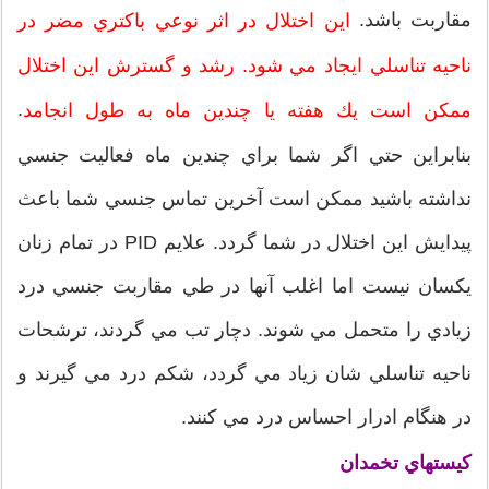
مقاربت باشد.
اين اختلال در اثر نوعي باكتري مضر در
ناحيه تناسلي ايجاد مي شود. رشد و گسترش اين اختلال
.
ممكن است يك هفته يا چندين ماه به طول انجامد
بنابراين حتي اگر شما براي چندين ماه فعاليت جنسي
نداشته باشيد ممكن است آخرين تماس جنسي شما باعث
پيدايش اين اختلال در شما گردد. علايم PID در تمام زنان
يكسان نيست اما اغلب آنها در طي مقاربت جنسي درد
زيادي را متحمل مي شوند. دچار تب مي گردند، ترشحات
ناحيه تناسلي شان زياد مي گردد، شكم درد مي گيرند و
در هنگام ادرار احساس درد مي كنند.
كيستهاي تخمدان