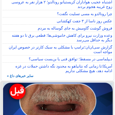
اشتباه عجیب هواداران کریستیانو رونالدو؛ ۲ هزار نفر به عروسی
زوج غریبه هجوم بردند
چرا رونالدو به مسی تسلیت نگفت؟
عکس روز ناسا از ۳ جفت کهکشانی
فروش گوشت گاومیش به جای گوساله به مردم
وعده وزارت نیرو برای کاهش خاموشی‌ها؛ قطعی برق تا دو هفته
دیگر به حداقل می‌رسد
گزارش سی‌ان‌ان؛ترامپ با مشکلی به سبک کارتر در خصوص ایران
مواجه است
دیپلماسی در مسقط؛ توافق فنی یا بن‌بست سیاسی؟
آمریکا:تا زمانی که نتانیاهو به محدود نگه داشتن حملات در غزه
ادامه دهد، هیچ مشکلی نداریم
سایر خبرهای داغ »