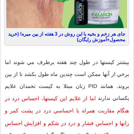
جای هر زخم و بخیه با این روش در 3 هفته از بین میره! (خرید
محصول+آموزش رایگان)
بيشتر كيستها در طول چند هفته برطرف مي شوند اما
برخي از آنها ممكن است چندين ماه طول بكشد تا از بين
بروند. همانند PID زنان مبتلا به كيست تخمدان علايم
يكساني ندارند
اما از علايم اين كيستها، احساس درد در
هنگام مقاربت همراه با احساسي درد در پشت كمر و
رانها و احساس فشار و درد در شكم و افزايش احساس