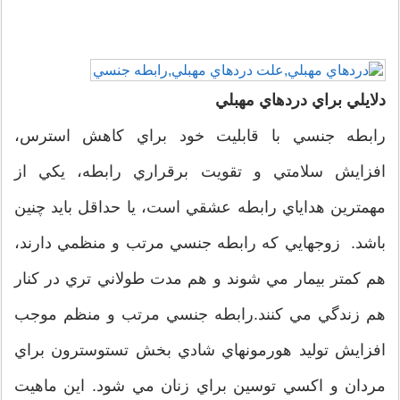
دلايلي براي دردهاي مهبلي
رابطه جنسي با قابليت خود براي كاهش استرس،
افزايش سلامتي و تقويت برقراري رابطه، يكي از
مهمترين هداياي رابطه عشقي است، يا حداقل بايد چنين
باشد. زوجهايي كه رابطه جنسي مرتب و منظمي دارند،
هم كمتر بيمار مي شوند و هم مدت طولاني تري در كنار
هم زندگي مي كنند.رابطه جنسي مرتب و منظم موجب
افزايش توليد هورمونهاي شادي بخش تستوسترون براي
مردان و اكسي توسين براي زنان مي شود. اين ماهيت