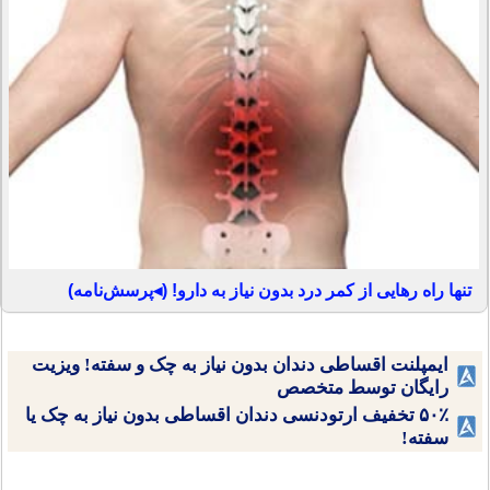
تنها راه رهایی از کمر درد بدون نیاز به دارو! (◂پرسش‌نامه)
ایمپلنت اقساطی دندان بدون نیاز به چک و سفته! ویزیت
رایگان توسط متخصص
۵۰٪ تخفیف ارتودنسی دندان اقساطی بدون نیاز به چک یا
سفته!