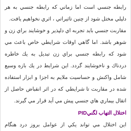
رابطه جنسي است اما زماني كه رابطه جنسي به هر
دليلي مختل شود از چنين تاثيراتي ، اثري نخواهيم يافت.
مقاربت جنسي بايد تجربه اي دلپذير و خوشايند براي زن و
شوهر باشد. اما گاهي اوقات شرايطي خاص باعث مي
شود كه رابطه جنسي براي زن تبديل به يك خاطره
دردناك و ناخوشايند گردد. اين شرايط در يك بازه وسيع
شامل واكنش و حساسيت ملايم به اجزا و ابزار استفاده
شده در مقاربت تا شرايطي كه در اثر انقباض حاصل از
اتقال بيماري هاي جنسي پيش مي آيد قرار مي گيرند.
اختلال التهاب لگنيPID
اين اختلال مي تواند يكي از عوامل بروز درد هنگام