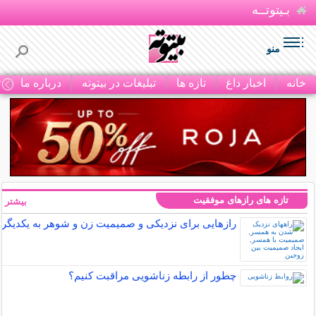
بـیتوتــه
منو
خانه
اخبار داغ
تازه ها
تبلیغات در بیتوته
درباره ما
ت
تازه های رازهای موفقیت
بیشتر »
رازهایی برای نزدیکی و صمیمیت زن و شوهر به یکدیگر
چطور از رابطه زناشویی مراقبت کنیم؟