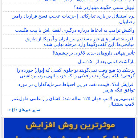
لیونل مسی چگونه میلیاردر شد؟
برد استقلال در بازی تدارکاتی | جزئیات عجیب فسخ قرارداد رامین
رضاییان
واکنش ترامپ به ادعاها درباره درگیری لفظی‌اش با پیت هگست
العربیه: تماس‌های غیر مستقیم بین ایران و آمریکا از طریق
میانجی‌ها؛ این گفت‌و‌گو‌ها وارد مرحله نهایی شده
تأثیر پنهانی داروهای جدید لاغری بر چشم‌ها!
بازگشت کتابی بعد از ۱۵۰سال
پزشکیان: هیچ وقت نمی‌گویند تو جلوی کسی که [پول] خورده را
گرفتی؛ بلکه می‌گویند تو فلانی را که حزب‌اللهی بود، برداشتی
افزایش اندک قیمت نفت در پی احتیاط سرمایه‌گذاران در مورد
توافق تنگه هرمز
قدیمی‌ترین لامپ جهان ۱۲۵ ساله شد؛ افشای راز علمی طول‌عمر
لامپ سنتنیال
سایر خبرهای داغ »