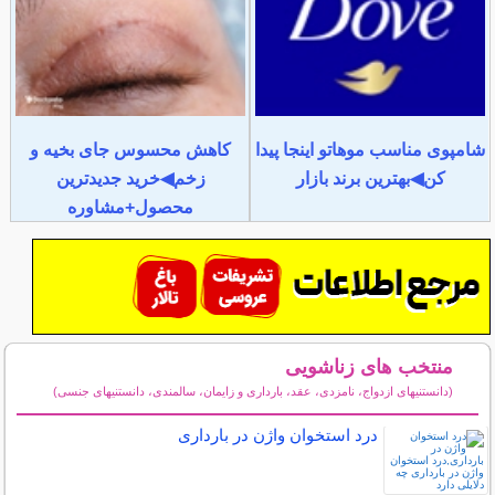
شامپوی مناسب موهاتو اینجا پیدا
کاهش محسوس جای بخیه و
کن◀بهترین برند بازار
زخم◀خرید جدیدترین
محصول+مشاوره
منتخب های زناشویی
(دانستنیهای ازدواج، نامزدی، عقد، بارداری و زایمان، سالمندی، دانستنیهای جنسی)
سایر مطالب زناشویی
درد استخوان واژن در بارداری