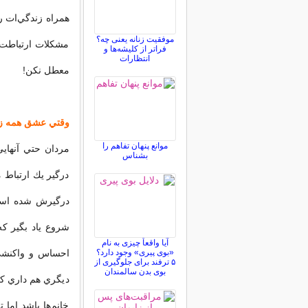
همراه زندگي‌ات ر
موفقیت زنانه یعنی چه؟
مشكلات ارتباطت ر
فراتر از کلیشه‌ها و
انتظارات
معطل نكن!
وقتي عشق همه زن
موانع پنهان تفاهم را
مردان حتي آنهاي
بشناس
درگير يك ارتباط
درگيرش شده است
شروع ياد بگير ك
آیا واقعاً چیزی به نام
«بوی پیری» وجود دارد؟
احساس و واكنشي 
۵ ترفند برای جلوگیری از
بوی بدن سالمندان
ديگري هم داري كه
خانم‌ها باشد اما