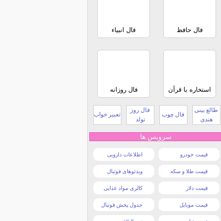
فال حافظ
فال انبیاء
استخاره با قرآن
فال روزانه
طالع بینی
فال روز
فال چوب
تعبیر خواب
هندی
تولد
سرویس ها
قیمت خودرو
اطلاعات دارویی
قیمت طلا و سکه
ویدئوهای فوتبال
قیمت دلار
کالری مواد غذایی
قیمت موبایل
جدول پخش فوتبال