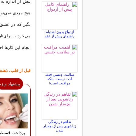
بيش از اندازه به
هيچ مردي نمي‌تو
بگير كه در عشق ا
ازدواج بدون اشتباه:
مي‌خرد يا براي‌ت
راهنمای پیش از عقد
انجام اين كارها 
قبل از قلب، ذهن
سلامت جنسی فقط
لذت نیست، بلکه
مراقبت است!
پیشنهاد ویژه
تفاهم در زندگی
زناشویی پس از بچه‌دار
شدن