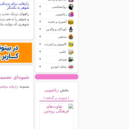
رازهایی برای نزدیکی
روانشناسی
شوهر به یکدیگر
راههای نزدیک شدن ب
زناشویی
و شوهر را به هم نزد
آشپزی و تغذیه
شوهری که بتوانند ما
کودکان و والدین
مذهبی
کامپیوتر و اینترنت
علمی
ورزش
مجله خودرو
شيوه‌اي تضمين
رازهای موفقی
مجموعه:
بخش
زناشویی
( مروری بر گذشته )