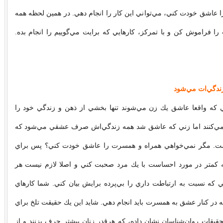
ا عاشق خودت كني، مي‌تواني اين كار را انجام دهي. در همين لحظه همه
ا فراموش كن و با تمركز، كارهايي كه برايت مي‌گوييم را انجام بده.
دگي‌ات مي‌شود
ي كه واقعا عاشق يك زن مي‌شوند تنها بخشي از ذهن و زندگي خود را
 مي‌كنند اما زني كه عاشق شد همه زندگي‌اش صرف عشقي مي‌شود كه
. مگر نمي‌خواهي همراه و همسرت را عاشق خودت كني؟ پس براي
ه كمتر در مورد احساست با يك مرد صحبت كني و اصلا لازم نيست هر
كه نسبت به ارتباطت داري را بي‌پرده برايش بيان كني. شما كارهاي
 در كنار عشق به همسرت بايد انجام دهي. شايد اين يك حقيقت تلخ براي
 تحقيقات روان‌شناسان نشان داده، كه هرقدر زنان بيشتر حرف بزنند و از