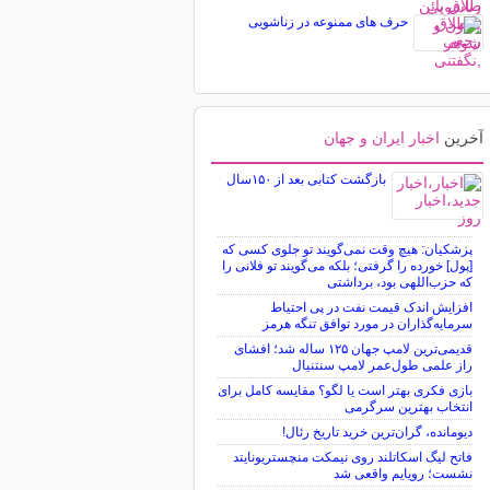
حرف های ممنوعه در زناشویی
آخرین
اخبار ایران و جهان
بازگشت کتابی بعد از ۱۵۰سال
پزشکیان: هیچ وقت نمی‌گویند تو جلوی کسی که
[پول] خورده را گرفتی؛ بلکه می‌گویند تو فلانی را
که حزب‌اللهی بود، برداشتی
افزایش اندک قیمت نفت در پی احتیاط
سرمایه‌گذاران در مورد توافق تنگه هرمز
قدیمی‌ترین لامپ جهان ۱۲۵ ساله شد؛ افشای
راز علمی طول‌عمر لامپ سنتنیال
بازی فکری بهتر است یا لگو؟ مقایسه کامل برای
انتخاب بهترین سرگرمی
دیومانده، گران‌ترین خرید تاریخ رئال!
فاتح لیگ اسکاتلند روی نیمکت منچستریونایتد
نشست؛ رویایم واقعی شد