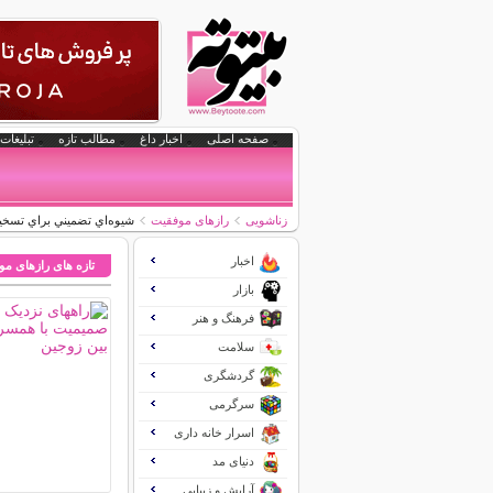
صفحه اصلی
اخبار داغ
مطالب تازه
تبلیغات 
زناشویی
رازهای موفقیت
شيوه‌اي تضميني براي تسخي
اخبار
تازه های رازهای م
بازار
فرهنگ و هنر
سلامت
گردشگری
سرگرمی
اسرار خانه داری
دنیای مد
آرایش و زیبایی