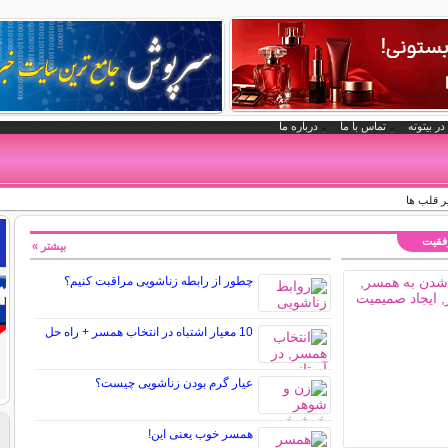
در بیتوته
تماس با ما
درباره ما
ر قلب ها
وفقیت
بیشتر »
چطور از رابطه زناشویی مراقبت کنیم؟
10 معیار اشتباه در انتخاب همسر + راه حل
عیار گرم بودن زناشویی چیست؟
همسر خوب یعنی این!