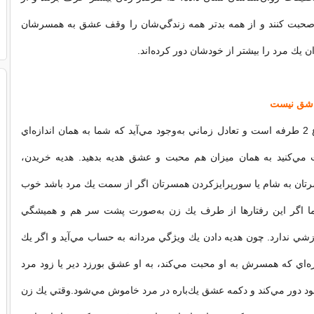
حبت كنند و از همه بدتر همه زندگي‌شان را وقف عشق به همسر‌شان
ان يك مرد را بيشتر از خودشان دور كرده‌اند.
اشق نيست
محبت يك موضوع 2 طرفه است و تعادل زماني به‌وجود مي‌آيد كه شما به همان اندازه‌اي
مي‌كنيد به همان ميزان هم محبت و عشق هديه بدهيد. هديه خريدن،
تان به شام يا سورپرايزكردن همسر‌تان اگر از سمت يك مرد باشد خوب
ا اگر اين رفتارها از طرف يك زن به‌صورت پشت سر هم و هميشگي
زشي ندارد. چون هديه دادن يك ويژگي مردانه به حساب مي‌آيد و اگر يك
زه‌اي كه همسرش به او محبت مي‌كند، به او عشق بورزد دير يا زود مرد
ود دور مي‌كند و دكمه عشق يك‌باره در مرد خاموش مي‌شود.وقتي يك زن