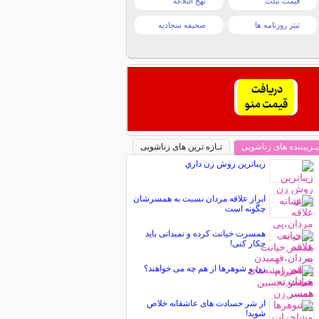
قیمت تبلت
نهج البلاغه
تیتر روزنامه ها
صحیفه سجادیه
پـربیننده های زناشویی
تـازه ترین های زناشویی
زيباترين روش زن داري
ابراز علاقه مردان نسبت به همسرشان
چگونه است
همسرت خیانت کرده و نمیدانی باید
چکار کنی!
زن و شوهرها از هم چه می خواهند؟
از شر حسادت های عاشقانه خلاص
شوید!