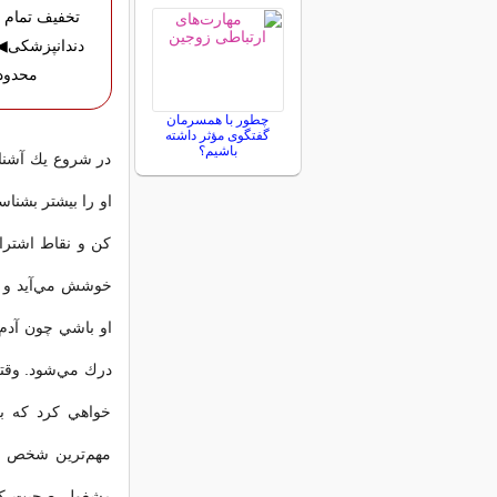
تخفیف تمام 
دندانپزشکی
محدود
چطور با همسرمان
گفتگوی مؤثر داشته
باشیم؟
در شروع يك آشنا
او را بيشتر بشنا
كن و نقاط اشترا
خوشش مي‌آيد و ا
او باشي چون آدم
درك مي‌شود. وقتي
خواهي كرد كه ب
مهم‌ترين شخص زن
مشغول صحبت كرد