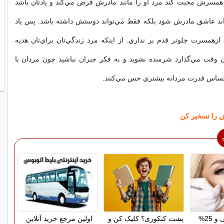
 همسرش محبت كند مرد او را مانند مادرش فرض مي‌كند و يادتان باشد
اند عاشق مادرش شود بلكه فقط مي‌تواند دوستش داشته باشد. پس ياد
زهمسرت جلوتر قدم بر نداري. از اينكه مرد زندگي‌تان براي‌تان هديه
ان وقت مي‌گذارد شرمنده نشويد و به فكر جبران نباشيد چون مردان با
احساس قدرت مردانه بيشتري حس مي‌كنند.
ش را تسخير كن
پرداخت قسطی و 25%
پشت کنکوری؟ کلیک کن و
اولین مرجع خرید آنلاین