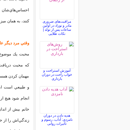
احساس‌هاي‌شان ص
كنند، به همان ميز
مراقبت‌های ضروری
مادر و نوزاد در اولین
ساعات پس از تولد |
نکات طلایی
وقتي مرد ديگر ع
كه محبت دريافت 
آموزش استراحت و
خواب راحت در دوران
مهمان كردن همسر‌
بارداری
و طبيعي است ام
انجام شود هيچ ار
خانم بيش از اندا
هدیه دادن در دوران
نامزدی: آداب، رسوم و
زندگي‌اش را از خ
تأثیرات روانی