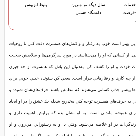
خدمات
سال دیگه تو بهترین
بلیط اتوبوس
◀فرصت
دانشگاه هستی
يي بهتر است خوب به رفتار و واكنش‌هاي همسرت دقت كني تا روحيات
سي. از كساني كه او را مي‌شناسند در مورد سرگرمي‌ها و سلايقش صحبت
ك خودت و او را كشف كن. به‌دنبال اين باش كه همسرت از چه چيزي
ز چه كارها و رفتارهايي بيزار است. سعي كن شنونده خيلي خوبي براي
‌ها بيشتر جذب كساني مي‌شوند كه مطمئن باشند حرف‌هاي‌شان شنيده و
 به حرف‌هاي همسرت توجه كني به‌تدريج شعله يك عشق را در او ايجاد
راي هميشه ماندني است. به او نشان بده كه برايش اهميت داري و
دگي‌ات در او خلاصه مي‌شود. وقتي با او به رستوراني مي‌روي و او
ن مي‌شود، هرگز صحبت‌هايش را قطع نكن حتي اگر تلفن همراهت