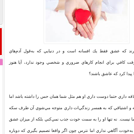
دارند كه عشق فقط يك افسانه است و در دنيايي كه به‌قول آدم‌هاي
قت كافي براي انجام كارهاي ضروري و شخصي وجود ندارد، آيا هنوز
پيدا كرد كه عاشق باشند؟
قه داري حتما دوست داري او هم مثل شما همان حس را داشته باشد اما
قه و اشتياقي كه به همسر زندگي‌ات داري متوجه مي‌شوي آن طرف سكه
 نيست. نه تنها او را به سمت خودت جذب نمي‌كني بلكه از ميزان عشق
به‌خودت آگاهي نداري اما نترس چون اگر واقعا تصميم بگيري كه دوباره