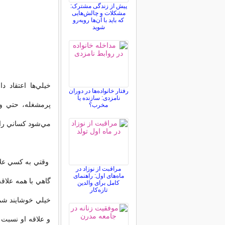
پیش از زندگی مشترک:
مشکلات و چالش‌هایی
که باید با آن‌ها روبه‌رو
شوید
خيلي‌ها اعتقاد 
رفتار خانواده‌ها در دوران
نامزدی: سازنده یا
پر‌مشغله، حتي و
مخرب؟
مي‌شود كساني را 
وقتي به كسي علا
مراقبت از نوزاد در
ماه‌های اول: راهنمای
گاهي با همه علا
کامل برای والدین
تازه‌کار
خيلي خوشايند شما
و علاقه او نسبت 