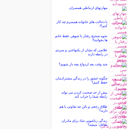
مهارتهاي ارتباطي همسران
با دخالت های خانواده همسرم چه کار
کنم؟!
نحوه صحیح رفتار با شوهر، فقط خانم
ها بخوانند!!
علائمی که نشان از یکنواختی و سردی
در رابطه دارند
چند وقت بعد ازدواج بچه دار شویم؟
چگونه عشق را در زندگي مشترك‌مان
حفظ كنيم؟
بیش از حد صحبت کردن می تواند
رابطه شما را خراب کند
طلاق رجعی و بائن چه تفاوتی با هم
دارند؟
زندگی زناشویی شاد برای مادران
شاغل؛ میشه؟