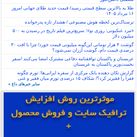
طلا به بالاترین سطح قیمتی رسید/ قیمت جدید طلای جهانی امروز
۱۶ مرداد ۱۴۰۵
ترسناک‌ترین لحظه هوش مصنوعی / هشدار تازه پدرخوانده
«مرد عنکبوتی: روزی نو»؛ سریع‌ترین فیلم تاریخ در رسیدن به ۵۰۰
میلیون دلار
گوشت ۴ هزار تومانی این‌گونه میلیونی قیمت خورد/ چرا با افت ۳۰
درصدی قیمت دام، گوشت ارزان نمی‌شود؟
عربستان و پاکستان توافقنامه دفاعی مشترک امضا می‌کنند /سفر
نخست‌وزیر پاکستان به عربستان
گزارش تکان‌ دهنده بانک مرکزی از سفره ایرانی‌ها؛ تورم چگونه
فقرا را فقیرتر کرد؟/ شکاف ۱۵ درصدی تورم میان فقیر و غنی
سایر خبرهای داغ »