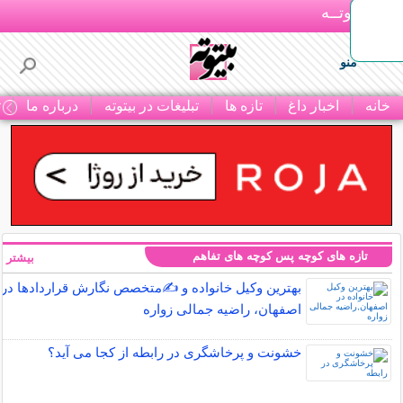
بـیتوتــه
منو
خانه
اخبار داغ
تازه ها
تبلیغات در بیتوته
درباره ما
ت
تازه های کوچه پس کوچه های تفاهم
بیشتر »
بهترین وکیل خانواده و ✍️متخصص نگارش قراردادها در
اصفهان، راضیه جمالی زواره
خشونت و پرخاشگری در رابطه از کجا می آید؟