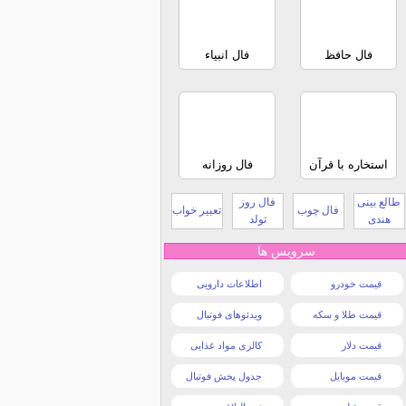
فال حافظ
فال انبیاء
استخاره با قرآن
فال روزانه
طالع بینی
فال روز
فال چوب
تعبیر خواب
هندی
تولد
سرویس ها
قیمت خودرو
اطلاعات دارویی
قیمت طلا و سکه
ویدئوهای فوتبال
قیمت دلار
کالری مواد غذایی
قیمت موبایل
جدول پخش فوتبال