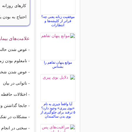
کارهای روزانه 
احتیاج به بودن
موفقیت زنانه یعنی چه؟
فراتر از کلیشه‌ها و
انتظارات
علامت‌های بیمار
- عوض شدن حالت 
- نامعلوم بودن زم
موانع پنهان تفاهم را
بشناس
- عوض شدن شخص
- ناتوانی در بیان
- اختلالات حافظه
آیا واقعاً چیزی به نام
- جابجا گذاشتن و
«بوی پیری» وجود دارد؟
۵ ترفند برای جلوگیری از
بوی بدن سالمندان
- مشکلات در تفکر
- سختی در انجام ا