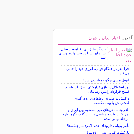
آخرین
اخبار ایران و جهان
بازیگر مالزیایی، فیلمساز سال
سینمای آسیا در جشنواره بوسان
شد
چرا مغز در هنگام خواب، انرژی خود را خالی
می‌کند
لیونل مسی چگونه میلیاردر شد؟
برد استقلال در بازی تدارکاتی | جزئیات عجیب
فسخ قرارداد رامین رضاییان
واکنش ترامپ به ادعاها درباره درگیری
لفظی‌اش با پیت هگست
العربیه: تماس‌های غیر مستقیم بین ایران و
آمریکا از طریق میانجی‌ها؛ این گفت‌و‌گو‌ها وارد
مرحله نهایی شده
تأثیر پنهانی داروهای جدید لاغری بر چشم‌ها!
بازگشت کتابی بعد از ۱۵۰سال