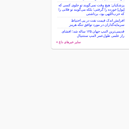
پزشکیان: هیچ وقت نمی‌گویند تو جلوی کسی که
[پول] خورده را گرفتی؛ بلکه می‌گویند تو فلانی را
که حزب‌اللهی بود، برداشتی
افزایش اندک قیمت نفت در پی احتیاط
سرمایه‌گذاران در مورد توافق تنگه هرمز
قدیمی‌ترین لامپ جهان ۱۲۵ ساله شد؛ افشای
راز علمی طول‌عمر لامپ سنتنیال
سایر خبرهای داغ »