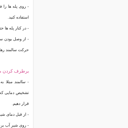
- روی پله ها را 
استفاده کنید.
- در کنار پله ها ح
- از وصل بودن سی
حرکت سالمند رها 
برطرف کردن م
-
سالمند مبتلا به 
تشخیص دمایی که و
قرار دهیم.
- از قبل دمای شیر
- روی شیر آب بر