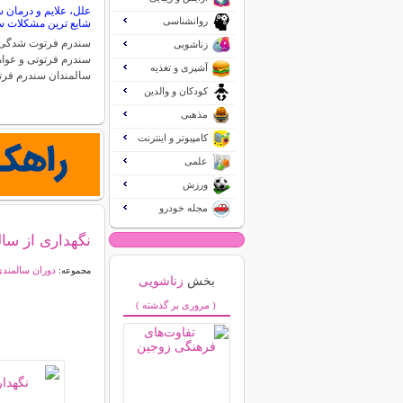
علل، علایم و درمان س
روانشناسی
شایع ترین مشکلات س
سندرم فرتوت شدگی 
زناشویی
سندرم فرتوتی و عوام
آشپزی و تغذیه
سالمندان سندرم فر
کودکان و والدین
مذهبی
کامپیوتر و اینترنت
علمی
ورزش
مجله خودرو
نگهداری از سالم
دوران سالمند
مجموعه:
بخش
زناشویی
( مروری بر گذشته )