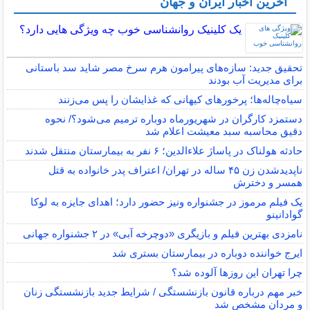
آخرین اخبار ایران و جهان
یک کلینیک روانشناسی خوب چه ویژگی هایی دارد؟
تحقیق جدید: سازه‌های پیرامون هرم سرخ مصر شاید سد باستانی
برای مدیریت آب بودند
سیاه‌چاله‌ها؛ پرخورهای کیهانی که غذایشان را پس می‌زنند
دستمزد کارگران در شهریورماه دوباره ترمیم می‌شود؟/ نحوه
دقیق محاسبه سبد معیشت اعلام شد
حادثه هولناک در پاساژ علاءالدین؛ ۶ نفر به بیمارستان منتقل شدند
ناپدیدشدن زن ۴۵ ساله در تهران/ اعتراف پدر خانواده به قتل
همسر و دخترش
یک فیلم مرموز در جشنواره ونیز حضور دارد؛ اهدای جایزه به لوکا
گوادانینو
نامزدی بهترین فیلم و بازیگری «دوچرخه آبی» در ۲ جشنواره جهانی
ایرج خواننده دوباره در بیمارستان بستری شد
چرا تهران این روزها آلوده شد؟
خبر مهم درباره قانون بازنشستگی / شرایط جدید بازنشستگی زنان
و مردان مشخص شد