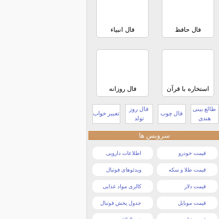
فال حافظ
فال انبیاء
استخاره با قرآن
فال روزانه
طالع بینی
فال روز
فال چوب
تعبیر خواب
هندی
تولد
سرویس ها
قیمت خودرو
اطلاعات دارویی
قیمت طلا و سکه
ویدئوهای فوتبال
قیمت دلار
کالری مواد غذایی
قیمت موبایل
جدول پخش فوتبال