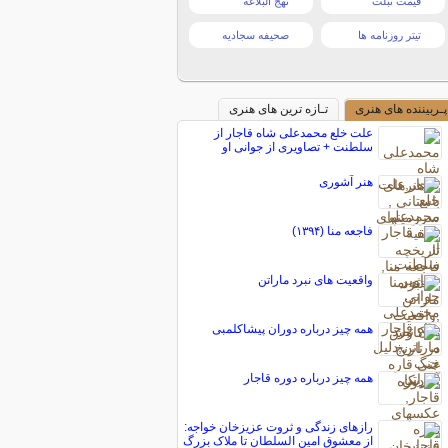
قیمت تبلت
نهج البلاغه
تیتر روزنامه ها
صحیفه سجادیه
پـربیننده های هنری
تـازه ترین های هنری
علت خلع محمدعلی شاه قاجار از
سلطنت + تصاویری از جوانی او
هنر آشوری
فاجعه منا (۱۳۹۴)
واقعیت های نبرد ماراتن
همه چیز درباره دوران پیشاکلمبی
همه چیز درباره دوره قاجار
رازهای زندگی و ثروت عزیزخان خواجه:
از معشوق امین السلطان تا ملاک بزرگ