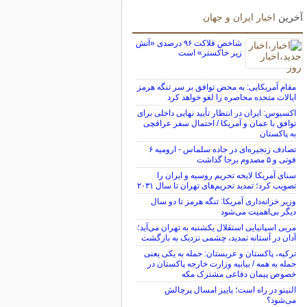
آخرین
اخبار ایران و جهان
شاخص فلاکت ۹۶ درصدی «آتش
زیر خاکستر» است
مقام آمریکایی: به محض توافق بر سر تنگه هرمز
ایالات متحده محاصره را لغو خواهد کرد
اکسیوس: ایران در انتظار تأیید نهایی داخلی برای
توافق با عمان و آمریکا / احتمال سفر عراقچی
به پاکستان
تصادف زنجیره‌ای در جاده سلماس - ارومیه ۶
فوتی و ۵ مصدوم برجا گذاشت
سنای آمریکا لایحه تحریم روسیه و ایران را
تصویب کرد؛ تمدید تحریم‌های تهران تا سال ۲۰۳۱
وزیر خزانه‌داری آمریکا: تنگه هرمز تا دو سال
دیگر بی‌اهمیت می‌شود
مربی اسپانیایی استقلال یکشنبه به تهران می‌آید؛
آدان در آستانه تمدید، چشمی نزدیک به بازگشت
ترکیه، پاکستان و عربستان: حمله به یکی یعنی
حمله به همه / بیانیه وزارت خارجه پاکستان در
خصوص پیمان دفاعی مشترک مکه
النینو در راه است؛ پاییز امسال پرچالش
می‌شود؟