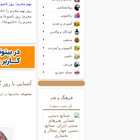
نهم محرم؛ روز تاسوع
روانشناسی
روز نهم محرم را «‌تاس
زناشویی
محرم؛ روز تاسوعا مع
محرم را، «‌تاسوعا‌»
آشپزی و تغذیه
کودکان و والدین
مذهبی
کامپیوتر و اینترنت
علمی
ورزش
مجله خودرو
آشنایی با روز 
مناسبتها در ای
مجموعه:
فرهنگ
و هنر
(از دست ندهید)