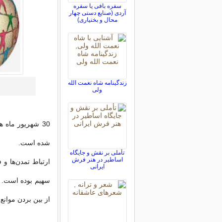
سفره بافی یا سفره
آردی (صنایع دستی چهار
محال و بختیاری)
زندگینامه شاه نعمت الله
ولی
30 شهریور ماه 
شده است.
تأملی بر نقش و جایگاه
اساطیر در هنر فرش
ارتباط تمدن‌ها و
ایرانی
سهیم بوده است. گ
از بین بردن موانع 