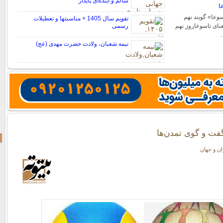
سالم و آینده‌ای پایدار
ا
وعا‌» گویند نهم
تقویم سال 1405 + مناسبتها و تعطیلات
نای تاسوعاروز نهم
رسمی
…
نیمه شعبان، ولادت حضرت مهدی (عج)
گفت و گوی تمدن‌ها
ران و جهان