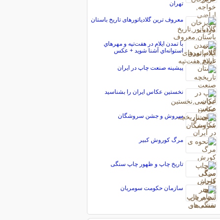
تهران
معروف ترین گلادیاتورهای تاریخ باستان
با تمدن ايلام در هفت‌تپه و مهرهاي
استوانه‌اي آشنا شويد + عكس
پیشینه صنعت چاپ در ایران
نخستین عکاس ایران را بشناسید
سروش و جشن سروشگان
مرگ کوروش کبیر
تاریخ چاپ و ظهور چاپ سنگی
سازمان حکومت سومریان