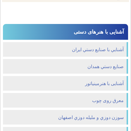
آشنایی با هنرهای دستی
آشنايي با صنايع دستي ايران
صنايع دستي همدان
آشنایی با هنرمينياتور
معرق روی چوب
سوزن دوزي و مليله دوزي اصفهان