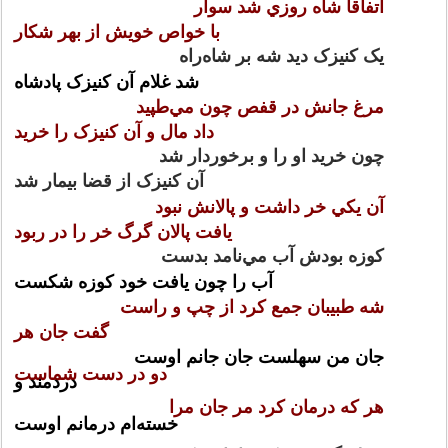
اتفاقا شاه روزي شد سوار
با خواص خويش از بهر شکار
يک کنيزک ديد شه بر شاه‌راه
شد غلام آن کنيزک پادشاه
مرغ جانش در قفص چون مي‌طپيد
داد مال و آن کنيزک را خريد
چون خريد او را و برخوردار شد
آن کنيزک از قضا بيمار شد
آن يکي خر داشت و پالانش نبود
يافت پالان گرگ خر را در ربود
کوزه بودش آب مي‌نامد بدست
آب را چون يافت خود کوزه شکست
شه طبيبان جمع کرد از چپ و راست
گفت جان هر
جان من سهلست جان جانم اوست
دو در دست شماست
دردمند و
هر که درمان کرد مر جان مرا
خسته‌ام درمانم اوست