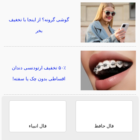
گوشی گرونه؟ از اینجا با تخغیف
بخر
۵۰٪ تخفیف ارتودنسی دندان
اقساطی بدون چک یا سفته!
فال حافظ
فال انبیاء