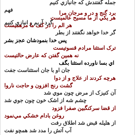
جمله گفتندش که جانبازي کنيم
فهم
برد گنج و در و مرجان مرا
هر يکي از ما مسيح عالميست
گرد آريم و انبازي کنيم
هر الم را در کف ما مرهميست
گر خدا خواهد نگفتند از بطر
پس خدا بنمودشان عجز بشر
ترک استثنا مرادم قسوتيست
نه همين گفتن که عارض حالتيست
اي بسا ناورده استثنا بگف
جان او با جان استثناست جفت
هرچه کردند از علاج و از دوا
گشت رنج افزون و حاجت ناروا
آن کنيزک از مرض چون موي شد
چشم شه از اشک خون چون جوي شد
از قضا سرکنگبين صفرا فزود
روغن بادام خشکي مي‌نمود
از هليله قبض شد اطلاق رفت
آب آتش را مدد شد همچو نفت