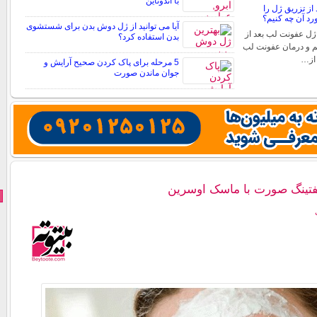
با اندوتاین
از تزریق ژل را
د آن چه کنیم؟
آیا می توانید از ژل دوش بدن برای شستشوی
ژل عفونت لب بعد از
بدن استفاده کرد؟
م و درمان عفونت لب
 از…
5 مرحله برای پاک کردن صحیح آرایش و
جوان ماندن صورت
فتینگ صورت با ماسک اوسرین