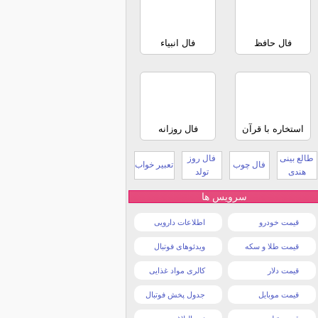
فال حافظ
فال انبیاء
استخاره با قرآن
فال روزانه
طالع بینی
فال روز
فال چوب
تعبیر خواب
هندی
تولد
سرویس ها
قیمت خودرو
اطلاعات دارویی
قیمت طلا و سکه
ویدئوهای فوتبال
قیمت دلار
کالری مواد غذایی
قیمت موبایل
جدول پخش فوتبال