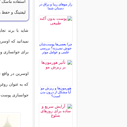
استفاده
ماسک ا
راز موهای زیبا و براق در
دستان شما
لیفتینگ و حفظ
شاید با برند ت
چرا بعضی‌ها پوست‌شان
جوش نمی‌زند؟ بررسی
برای جوانسازی و 
علمی و عوامل موثر
که به عنوان روغن
هورمون‌ها و ریزش مو:
آیا مشکل از درون بدن
جوانسازی پوست د
است؟