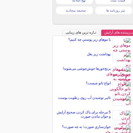
قیمت تبلت
نهج البلاغه
تیتر روزنامه ها
صحیفه سجادیه
پـربیننده های آرایش
تـازه ترین های زیبایی
با موهاي زير پوستي چه کنيم؟
بهداشت زیر بغل
برنج‌خور‌ها جوش‌جوشی می‌شوند!
انواع تاتو چیست؟
تاثیر نوشیدن آب روی رطوبت پوست
5 مرحله برای پاک کردن صحیح آرایش
و جوان ماندن صورت
جوان‌سازي صورت؛ به چه صورت؟