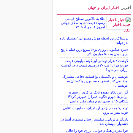
آخرین
اخبار ایران و جهان
طلا به بالاترین سطح قیمتی
رسید/ قیمت جدید طلای جهانی
امروز ۱۶ مرداد ۱۴۰۵
ترسناک‌ترین لحظه هوش مصنوعی / هشدار تازه
پدرخوانده
«مرد عنکبوتی: روزی نو»؛ سریع‌ترین فیلم تاریخ
در رسیدن به ۵۰۰ میلیون دلار
گوشت ۴ هزار تومانی این‌گونه میلیونی قیمت
خورد/ چرا با افت ۳۰ درصدی قیمت دام، گوشت
ارزان نمی‌شود؟
عربستان و پاکستان توافقنامه دفاعی مشترک
امضا می‌کنند /سفر نخست‌وزیر پاکستان به
عربستان
گزارش تکان‌ دهنده بانک مرکزی از سفره
ایرانی‌ها؛ تورم چگونه فقرا را فقیرتر کرد؟/
شکاف ۱۵ درصدی تورم میان فقیر و غنی
ترامپ: همه چیز درباره ایران به طور استثنایی
خوب پیش می‌رود
بازیگر مالزیایی، فیلمساز سال سینمای آسیا در
جشنواره بوسان شد
چرا مغز در هنگام خواب، انرژی خود را خالی