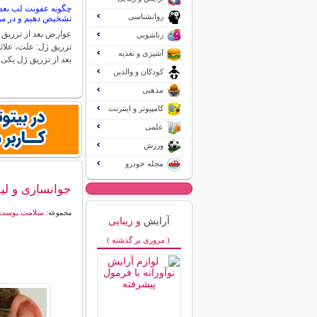
چگونه عفونت لب بعد 
روانشناسی
تشخیص دهیم و در مور
عوارض بعد از تزریق 
زناشویی
تزریق ژل: علت، علائ
آشپزی و تغذیه
بعد از تزریق ژل یکی
کودکان و والدین
مذهبی
کامپیوتر و اینترنت
علمی
ورزش
مجله خودرو
جوانسازی و لی
سلامت پوست
مجموعه:
آرایش
و زیبایی
( مروری بر گذشته )