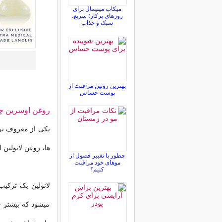
میکاپ مینیمال برای
روزهای پرکار؛ سریع،
سبک و جذاب
بهترین روتین مراقبت از
پوست حساس
روغن اوسرین 
یکی از معروف تری
ها، روغن لانولین 
چطور با تغییر فصول از
موهای خود مراقبت
کنیم؟
لانولین یک ترکی
میشود که بیشتر ح