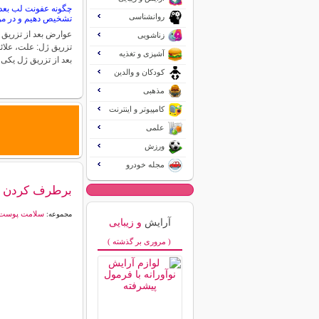
چگونه عفونت لب بعد 
روانشناسی
تشخیص دهیم و در مور
عوارض بعد از تزریق 
زناشویی
تزریق ژل: علت، علائ
آشپزی و تغذیه
بعد از تزریق ژل یکی
کودکان و والدین
مذهبی
کامپیوتر و اینترنت
علمی
ورزش
مجله خودرو
برطرف کردن 
سلامت پوست
مجموعه:
آرایش
و زیبایی
( مروری بر گذشته )