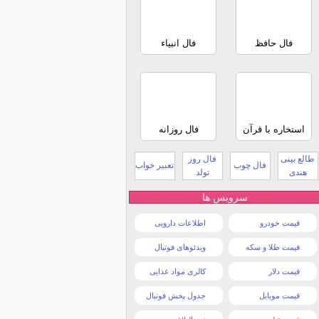
فال حافظ
فال انبیاء
استخاره با قرآن
فال روزانه
طالع بینی
فال روز
فال چوب
تعبیر خواب
هندی
تولد
سرویس ها
قیمت خودرو
اطلاعات دارویی
قیمت طلا و سکه
ویدئوهای فوتبال
قیمت دلار
کالری مواد غذایی
قیمت موبایل
جدول پخش فوتبال