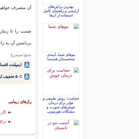
بهترین براش‌های
آن منصرف خواهید
آرایشی و راهنمای کامل
استفاده از آن‌ها
چسب را تا زمان
برداشتن آن به را
منبع:سیمرغ
موهای شما، آیینه‌ی
شخصیتتان هستند!
ایمپلنت اقسا
۵۰٪ تخفیف ارتودنسی دندان اقساطی بدون نیاز به چک یا سفته!
حجامت؛ روش طبیعی و
رازهای زیبایی
مؤثر برای درمان
جوش‌های صورت و
مشکلات هورمونی
اگر 
ترکا