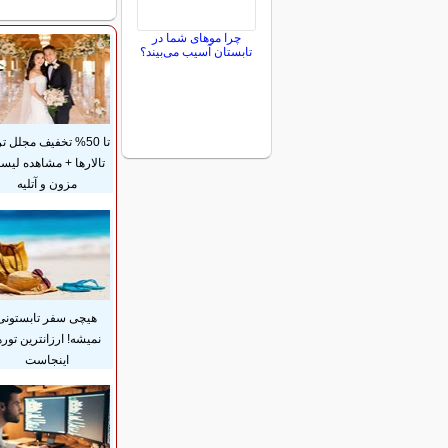
چرا موهای شما در
تابستان آسیب می‌بیند؟
تا 50% تخفیف مجلل ت
تالارها + مشاهده لی
مزون و آتلیه
هیچی سفر تابستونی
نمیشه! ارزانترین توره
اینجاست