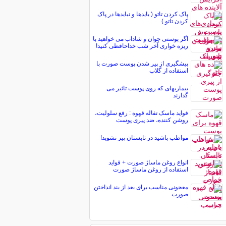
پاک کردن تاتو ( بایدها و نبایدها در پاک
کردن تاتو )
اگر پوستی جوان و شاداب می خواهید با
ریزه خواری آخر شب خداحافظی کنید!
پیشگیری از پیر شدن پوست صورت با
استفاده از گلاب
بیماریهای که روی پوست تاثیر می
گذارند
فواید ماسک تفاله قهوه : رفع سلولیت،
روشن کننده، ضد پیری پوست
مواظب باشید در تابستان پیر نشوید!
انواع روغن ماساژ صورت + فواید
استفاده از روغن ماساژ صورت
معجونی مناسب برای بعد از بند انداختن
صورت