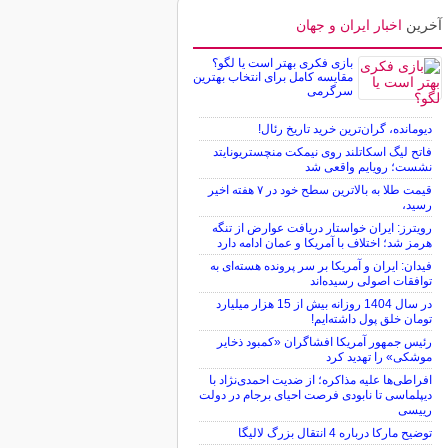
آخرین
اخبار ایران و جهان
بازی فکری بهتر است یا لگو؟
مقایسه کامل برای انتخاب بهترین
سرگرمی
دیومانده، گران‌ترین خرید تاریخ رئال!
فاتح لیگ اسکاتلند روی نیمکت منچستریونایتد
نشست؛ رویایم واقعی شد
قیمت طلا به بالاترین سطح خود در ۷ هفته اخیر
رسید،
رویترز: ایران خواستار دریافت عوارض از تنگه
هرمز شد؛ اختلاف با آمریکا و عمان ادامه دارد
فیدان: ایران و آمریکا بر سر پرونده هسته‌ای به
توافقات اصولی رسیده‌اند
در سال 1404 روزانه بیش از 15 هزار میلیارد
تومان خلق پول داشته‌ایم!
رئیس جمهور آمریکا افشاگران «کمبود ذخایر
موشکی» را تهدید کرد
افراطی‌ها علیه مذاکره؛ از ضدیت احمدی‌نژاد با
دیپلماسی تا نابودی فرصت احیای برجام در دولت
رییسی
توضیح مارکا درباره 4 انتقال بزرگ لالیگا