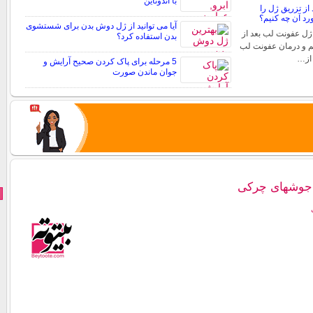
با اندوتاین
از تزریق ژل را
د آن چه کنیم؟
آیا می توانید از ژل دوش بدن برای شستشوی
ژل عفونت لب بعد از
بدن استفاده کرد؟
م و درمان عفونت لب
 از…
5 مرحله برای پاک کردن صحیح آرایش و
جوان ماندن صورت
جوشهای چرکی