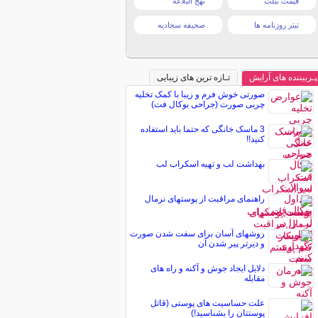
قیمت تبلت
نهج البلاغه
تیتر روزنامه ها
صحیفه سجادیه
پـربیننده های آرایش
تـازه ترین های زیبایی
صورتی خوش فرم و زیبا با کمک تخلیه
چربی صورت (جراحی بوکال فت)
3 ماسک خانگی که حتما باید استفاده
کنید!!
بهداشت لب و تهیه اسکراب لب
راهنمای مراقبت از پوستهای نرمال
روشهای آسان برای سفت شدن صورت
و دیرتر پیر شدن آن
دلایل ایجاد جوش و آکنه و راه های
مقابله
علت حساسیت های پوستی (قاتل
پوستتان را بشناسید!)