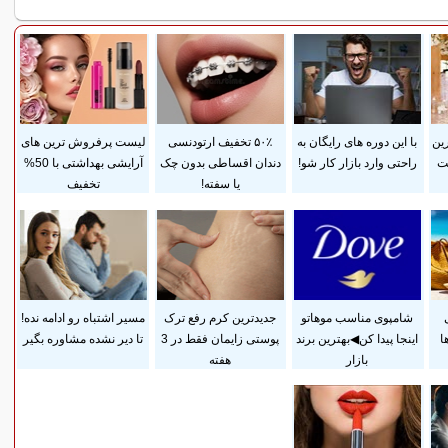
رین
با این دوره های رایگان به
۵۰٪ تخفیف ارتودنسی
لیست پرفروش ترین های
ست
راحتی وارد بازار کار شو!
دندان اقساطی بدون چک
آرایشی بهداشتی با 50%
یا سفته!
تخفیف
شامپوی مناسب موهاتو
جدیدترین کرم رفع ترک
مسیر اشتباه رو ادامه نده!
ا
اینجا پیدا کن◀بهترین برند
پوستی زایمان فقط در 3
تا دیر نشده مشاوره بگیر
بازار
هفته