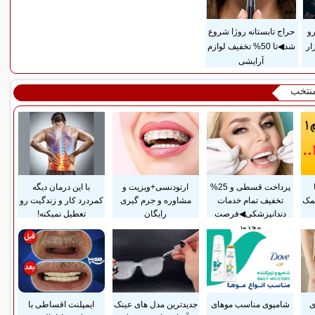
رو
حراج تابستانه روژا شروع
ار
شد◀تا 50% تخفیف لوازم
آرایشی
منتخب
پرداخت قسطی و 25%
ارتودنسی+ویزیت و
با این درمان دیگه
مک
تخفیف تمام خدمات
مشاوره و جرم گیری
کمردرد کار و زندگیت رو
دندانپزشکی◀فرصت
رایگان
تعطیل نمیکنه!
محدود
ی
شامپوی مناسب موهای
جدیدترین مدل های عینک
ایمپلنت اقساطی با