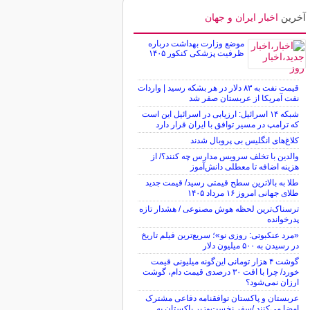
آخرین
اخبار ایران و جهان
موضع وزارت بهداشت درباره
ظرفیت پزشکی کنکور ۱۴۰۵
قیمت نفت به ۸۳ دلار در هر بشکه رسید | واردات
نفت آمریکا از عربستان صفر شد
شبکه ۱۴ اسرائیل: ارزیابی در اسرائیل این است
که ترامپ در مسیر توافق با ایران قرار دارد
کلاغ‌های انگلیس بی پروبال شدند
والدین با تخلف سرویس مدارس چه کنند؟/ از
هزینه اضافه تا معطلی دانش‌آموز
طلا به بالاترین سطح قیمتی رسید/ قیمت جدید
طلای جهانی امروز ۱۶ مرداد ۱۴۰۵
ترسناک‌ترین لحظه هوش مصنوعی / هشدار تازه
پدرخوانده
«مرد عنکبوتی: روزی نو»؛ سریع‌ترین فیلم تاریخ
در رسیدن به ۵۰۰ میلیون دلار
گوشت ۴ هزار تومانی این‌گونه میلیونی قیمت
خورد/ چرا با افت ۳۰ درصدی قیمت دام، گوشت
ارزان نمی‌شود؟
عربستان و پاکستان توافقنامه دفاعی مشترک
امضا می‌کنند /سفر نخست‌وزیر پاکستان به