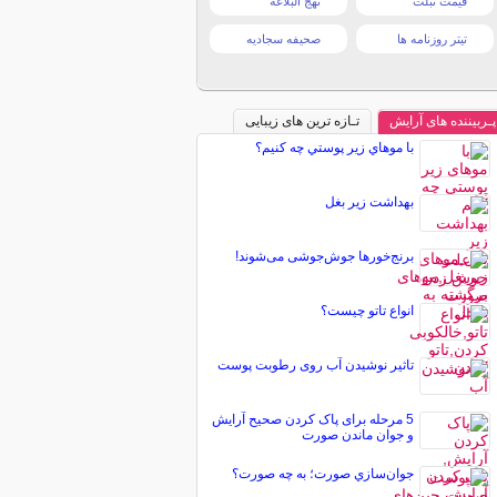
قیمت تبلت
نهج البلاغه
تیتر روزنامه ها
صحیفه سجادیه
پـربیننده های آرایش
تـازه ترین های زیبایی
با موهاي زير پوستي چه کنيم؟
بهداشت زیر بغل
برنج‌خور‌ها جوش‌جوشی می‌شوند!
انواع تاتو چیست؟
تاثیر نوشیدن آب روی رطوبت پوست
5 مرحله برای پاک کردن صحیح آرایش
و جوان ماندن صورت
جوان‌سازي صورت؛ به چه صورت؟