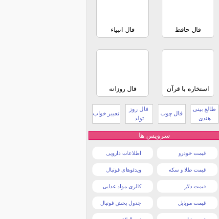
فال حافظ
فال انبیاء
استخاره با قرآن
فال روزانه
طالع بینی
فال روز
فال چوب
تعبیر خواب
هندی
تولد
سرویس ها
قیمت خودرو
اطلاعات دارویی
قیمت طلا و سکه
ویدئوهای فوتبال
قیمت دلار
کالری مواد غذایی
قیمت موبایل
جدول پخش فوتبال