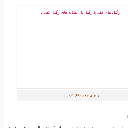
راههای درمان زگیل کف پا
 پا بی خطر بوده و بدون درمان هم پس از یک تا دوسال برطرف میشوند