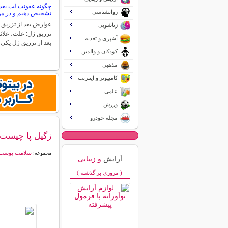
چگونه عفونت لب بعد 
روانشناسی
تشخیص دهیم و در مور
عوارض بعد از تزریق 
زناشویی
تزریق ژل: علت، علائ
آشپزی و تغذیه
بعد از تزریق ژل یکی
کودکان و والدین
مذهبی
کامپیوتر و اینترنت
علمی
ورزش
مجله خودرو
زگیل پا چیست 
سلامت پوست
مجموعه:
آرایش
و زیبایی
( مروری بر گذشته )