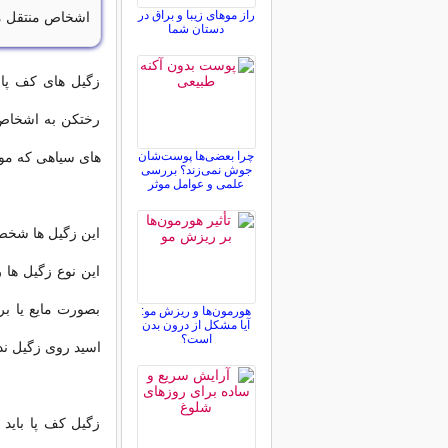
راز موهای زیبا و براق در
اشخاص منتقل م
دستان شما
زگیل های کف پا 
رختکن به اشخاص 
چرا بعضی‌ها پوست‌شان
های سیاهی که مو
جوش نمی‌زند؟ بررسی
علمی و عوامل موثر
این زگیل ها شخص 
این نوع زگیل ها 
بصورت مایع یا ب
هورمون‌ها و ریزش مو:
آیا مشکل از درون بدن
است؟
اسید روی زگیل ند
زگیل کف پا باید 