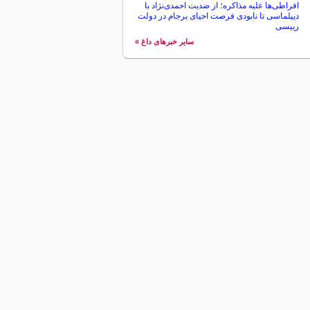
افراطی‌ها علیه مذاکره؛ از ضدیت احمدی‌نژاد با
دیپلماسی تا نابودی فرصت احیای برجام در دولت
رییسی
سایر خبرهای داغ »