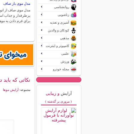
مدل موی باز صاف
روانشناسی
مدل موی صاف از انو
زناشویی
پرطرفدار و جذاب است
براي فرم دادن به م
آشپزی و تغذیه
کودکان و والدین
مذهبی
کامپیوتر و اینترنت
علمی
ورزش
مجله خودرو
نکاتی که باید د
آرایش موها
مجموعه:
آرایش
و زیبایی
( مروری بر گذشته )