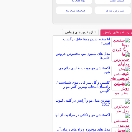
قیمت تبلت
نهج البلاغه
تیتر روزنامه ها
صحیفه سجادیه
پـربیننده های آرایش
تـازه ترین های زیبایی
آیا سفيد شدن موها قابل برگشت
است؟
مدل های شنیون مو، مخصوص عروس
خانم ها
اکستنشن مو موجب طاسی دائم می
شود
کلیپس و گل سر قاتل موی شماست!/
راهنمای انتخاب بهترین کش مو و
کلیپس
بهترین مدل مو و آرایش در گلدن گلوب
2017
اکستنشن مو و نکاتی در مراقبت از آنها
مدل های موخوره و راه های درمان آن