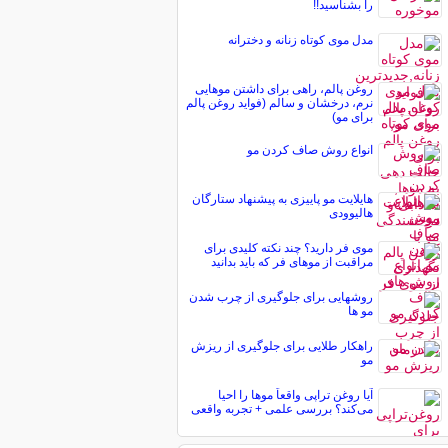
را بشناسید!!
مدل موی کوتاه زنانه و دخترانه
روغن پالم، راهی برای داشتن موهایی
نرم، درخشان و سالم (فواید روغن پالم
برای مو)
انواع روش صاف کردن مو
هایلایت مو پاییزی به پیشنهاد ستارگان
هالیوودی
موی فر دارید؟ چند نکته کلیدی برای
مراقبت از موهای فر که باید بدانید
روشهایی برای جلوگیری از چرب شدن
مو ها
راهکار طلایی برای جلوگیری از ریزش
مو
آیا روغن تراپی واقعاً موها را احیا
می‌کند؟ بررسی علمی + تجربه واقعی