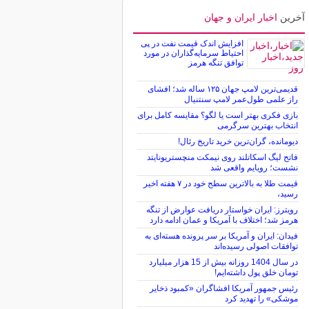
آخرین
اخبار ایران و جهان
افزایش اندک قیمت نفت در پی
احتیاط سرمایه‌گذاران در مورد
توافق تنگه هرمز
قدیمی‌ترین لامپ جهان ۱۲۵ ساله شد؛ افشای
راز علمی طول‌عمر لامپ سنتنیال
بازی فکری بهتر است یا لگو؟ مقایسه کامل برای
انتخاب بهترین سرگرمی
دیومانده، گران‌ترین خرید تاریخ رئال!
فاتح لیگ اسکاتلند روی نیمکت منچستریونایتد
نشست؛ رویایم واقعی شد
قیمت طلا به بالاترین سطح خود در ۷ هفته اخیر
رسید،
رویترز: ایران خواستار دریافت عوارض از تنگه
هرمز شد؛ اختلاف با آمریکا و عمان ادامه دارد
فیدان: ایران و آمریکا بر سر پرونده هسته‌ای به
توافقات اصولی رسیده‌اند
در سال 1404 روزانه بیش از 15 هزار میلیارد
تومان خلق پول داشته‌ایم!
رئیس جمهور آمریکا افشاگران «کمبود ذخایر
موشکی» را تهدید کرد