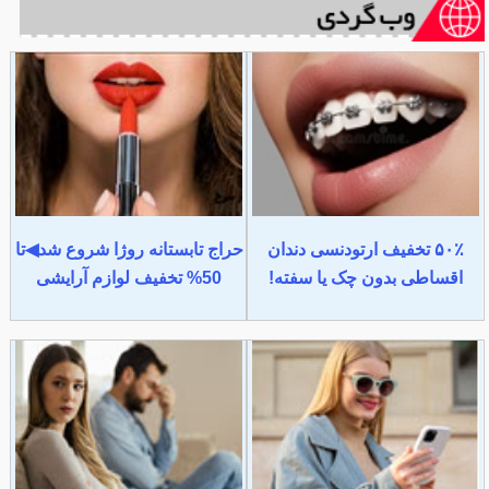
۵۰٪ تخفیف ارتودنسی دندان
حراج تابستانه روژا شروع شد◀تا
اقساطی بدون چک یا سفته!
50% تخفیف لوازم آرایشی