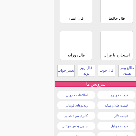
فال حافظ
فال انبیاء
استخاره با قرآن
فال روزانه
طالع بینی
فال روز
فال چوب
تعبیر خواب
هندی
تولد
سرویس ها
قیمت خودرو
اطلاعات دارویی
قیمت طلا و سکه
ویدئوهای فوتبال
قیمت دلار
کالری مواد غذایی
قیمت موبایل
جدول پخش فوتبال