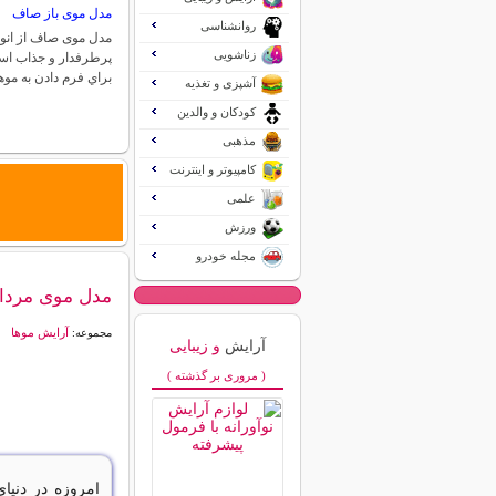
مدل موی باز صاف
روانشناسی
مدل موی صاف از انو
زناشویی
پرطرفدار و جذاب است
براي فرم دادن به م
آشپزی و تغذیه
کودکان و والدین
مذهبی
کامپیوتر و اینترنت
علمی
ورزش
مجله خودرو
مدل موی مردان
آرایش موها
مجموعه:
آرایش
و زیبایی
( مروری بر گذشته )
امروزه در دنیای