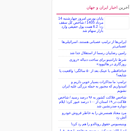
آخرین
اخبار ایران و جهان
پایان بورس امروز چهارشنبه 14
مرداد 1405 / شاخص کل سقف
زد؛ 6.2 همت پول حقیقی وارد
بازار سهام شد
ایرانی‌ها از ترامپ عصبانی هستند، اسرائیلی‌ها
عصبانی‌تر
رامین رضاییان رسما از استقلال جدا شد
شرط تارانتینو برای ساخت دنباله «روزی
روزگاری در هالیوود»
خداحافظی با عینک بعد از ۵۰ سالگی؛ واقعیت یا
شایعه؟
ترامپ: ما مذاکرات بسیار خوبی داریم و
امیدواریم که مجبور به حمله بزرگی علیه ایران
نشویم
شاخص فلاکت کشور به ۹۶ درصد رسید / شاخص
فلاکت در ۱۹ استان از ۱۰۰ درصد عبور کرد؛ ایلام
دوباره صدرنشین شد
مرد معتاد همسرش را به خاطر فروش خودرو
آتش زد
وینیسیوس حقوق رونالدو را هم رد کرد!
انصارالله: نفت‌کش سعودی «وفاء» را هدف قرار