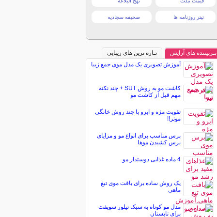
قیمت تبلت
نهج البلاغه
تیتر روزنامه ها
صحیفه سجادیه
پـربیننده های آرایش
تـازه ترین های زیبایی
آموزش تصویری یک مدل موی جمع زیبا
کاشت مو به روش SUT + چند نکته
مهم قبل از کاشت مو
تقویت مژه و ابرو با چند روش خانگی
موثر!!
برس مناسب برای انواع مو و مزایای
برس کشیدن موها
4 ماده غذایی دوستدار مو
یک روش ساده برای بافت موی تیغ
ماهی
مدل مو کوتاه به سبک تیلور سویفت
برای تابستان