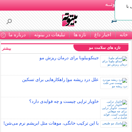
بـیتوتــه
با
منو
خانه
اخبار داغ
تازه ها
تبلیغات در بیتوته
درباره ما
ت
تازه های سلامت مو
بیشتر »
جینکوبیلوبا برای درمان ریزش مو
علل درد ریشه مو| راهکارهایی برای تسکین
خاویار تراپی چیست و چه فوایدی دارد؟
با این ترکیب خانگی، موهات مثل ابریشم نرم می‌شن!