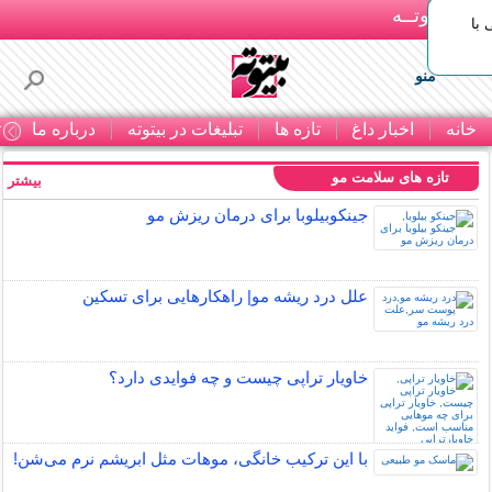
بـیتوتــه
با
منو
خانه
اخبار داغ
تازه ها
تبلیغات در بیتوته
درباره ما
ت
تازه های سلامت مو
بیشتر »
جینکوبیلوبا برای درمان ریزش مو
علل درد ریشه مو| راهکارهایی برای تسکین
خاویار تراپی چیست و چه فوایدی دارد؟
با این ترکیب خانگی، موهات مثل ابریشم نرم می‌شن!