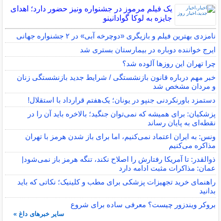
یک فیلم مرموز در جشنواره ونیز حضور دارد؛ اهدای
جایزه به لوکا گوادانینو
نامزدی بهترین فیلم و بازیگری «دوچرخه آبی» در ۲ جشنواره جهانی
ایرج خواننده دوباره در بیمارستان بستری شد
چرا تهران این روزها آلوده شد؟
خبر مهم درباره قانون بازنشستگی / شرایط جدید بازنشستگی زنان
و مردان مشخص شد
دستمزد باورنکردنی جنپو در یونان؛ یک‌هفتم قرارداد با استقلال!
پزشکیان: برای همیشه که نمی‌توان جنگید؛ بالاخره باید آن را در
نقطه‌ای به پایان رساند
ونس: به ایران اعتماد نمی‌کنیم، اما برای باز شدن هرمز با تهران
مذاکره می‌کنیم
ذوالقدر: تا آمریکا رفتارش را اصلاح نکند، تنگه هرمز باز نمی‌شود|
عمان: مذاکرات مثبت ادامه دارد
راهنمای خرید تجهیزات پزشکی برای مطب و کلینیک؛ نکاتی که باید
بدانید
بروکر ویندزور چیست؟ معرفی ساده برای شروع
سایر خبرهای داغ »