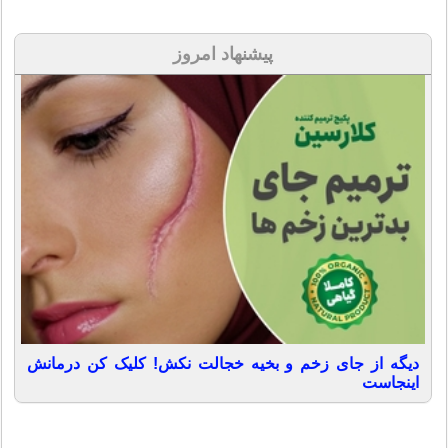
پیشنهاد امروز
دیگه از جای زخم و بخیه خجالت نکش! کلیک کن درمانش
اینجاست