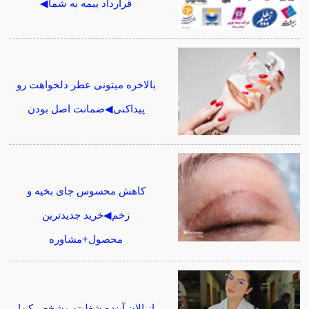
قرارداد بیمه به شما◀
بالاخره میتونی عطر دلخواهت رو
پیداکنی◀ضمانت اصل بودن
کاهش محسوس جای بخیه و
زخم◀خرید جدیدترین
محصول+مشاوره
از الان آینده شغلیتو مشخص کن!