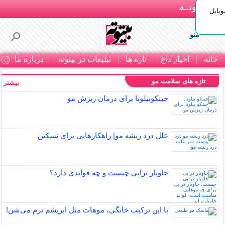
بـیتوتــه
وبایل
منو
خانه
اخبار داغ
تازه ها
تبلیغات در بیتوته
درباره ما
ت
تازه های سلامت مو
بیشتر »
جینکوبیلوبا برای درمان ریزش مو
علل درد ریشه مو| راهکارهایی برای تسکین
خاویار تراپی چیست و چه فوایدی دارد؟
با این ترکیب خانگی، موهات مثل ابریشم نرم می‌شن!