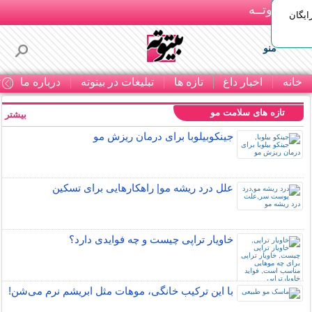
بـیتوتــه
ایگان
منو
خانه
اخبار داغ
تازه ها
تبلیغات در بیتوته
درباره ما
ت
تازه های سلامت مو
بیشتر »
جینکوبیلوبا برای درمان ریزش مو
علل درد ریشه مو| راهکارهایی برای تسکین
خاویار تراپی چیست و چه فوایدی دارد؟
با این ترکیب خانگی، موهات مثل ابریشم نرم می‌شن!