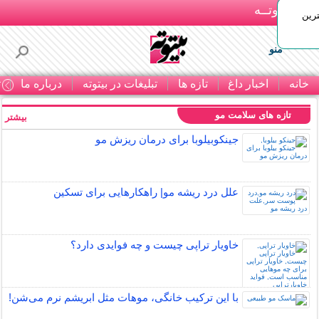
بـیتوتــه
رین
منو
خانه
اخبار داغ
تازه ها
تبلیغات در بیتوته
درباره ما
ت
تازه های سلامت مو
بیشتر »
جینکوبیلوبا برای درمان ریزش مو
علل درد ریشه مو| راهکارهایی برای تسکین
خاویار تراپی چیست و چه فوایدی دارد؟
با این ترکیب خانگی، موهات مثل ابریشم نرم می‌شن!