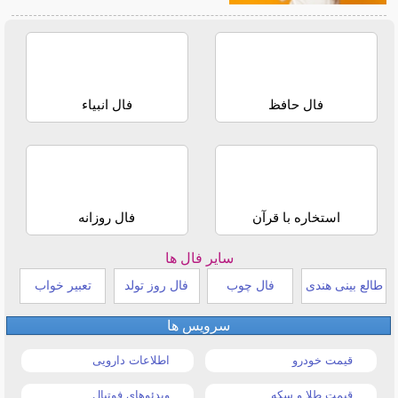
فال حافظ
فال انبیاء
استخاره با قرآن
فال روزانه
سایر فال ها
طالع بینی هندی
فال چوب
فال روز تولد
تعبیر خواب
سرویس ها
قیمت خودرو
اطلاعات دارویی
قیمت طلا و سکه
ویدئوهای فوتبال