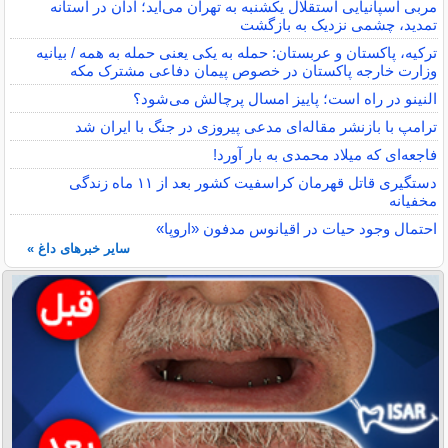
مربی اسپانیایی استقلال یکشنبه به تهران می‌آید؛ آدان در آستانه
تمدید، چشمی نزدیک به بازگشت
ترکیه، پاکستان و عربستان: حمله به یکی یعنی حمله به همه / بیانیه
وزارت خارجه پاکستان در خصوص پیمان دفاعی مشترک مکه
النینو در راه است؛ پاییز امسال پرچالش می‌شود؟
ترامپ با بازنشر مقاله‌ای مدعی پیروزی در جنگ با ایران شد
فاجعه‌ای که میلاد محمدی به بار آورد!
دستگیری قاتل قهرمان کراسفیت کشور بعد از ۱۱ ماه زندگی
مخفیانه
احتمال وجود حیات در اقیانوس مدفون «اروپا»
سایر خبرهای داغ »