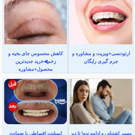
ارتودنسی+ویزیت و مشاوره و
کاهش محسوس جای بخیه و
جرم گیری رایگان
زخم◀خرید جدیدترین
محصول+مشاوره
مسیر اشتباه رو ادامه نده! تا دیر
ایمپلنت اقساطی با ضمانت