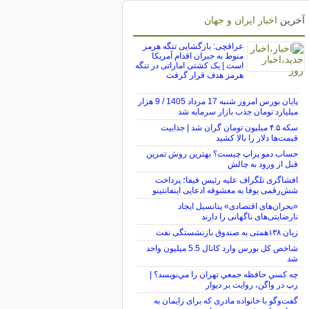
آخرین
اخبار ایران و جهان
عراقچی: بازگشایی تنگه هرمز
منوط به جبران اقدام آمریکا
است | یک کشتی اماراتی در تنگه
هرمز هدف قرار گرفت
پایان بورس امروز شنبه 17 مرداد 1405 / 9 هزار
میلیارد تومان جذب بازار سرمایه شد
سکه ۴.۵ میلیون تومان گران شد | جذابیت
قیمت‌ها دلار را بالا کشید
حساب دمو پراپ چیست؟ بهترین روش تمرین
قبل از ورود به چالش
افشاگری تلگراف علیه رئیس فیفا؛ پرداخت
شش‌رقمی یوفا به معشوقه ادعایی اینفانتینو
«بحران‌های اقتصادی» پتانسیل ایجاد
نارضایتی‌های ناگهانی را دارند
زیان ۱۳۸همتی به صندوق بازنشستگی نفت
شاخص کل بورس وارد کانال 5.5 میلیون واحد
شد
چه كسي حافظه جمعي تهران را مي‌نويسد؟ |
رپ در واگن، روايت بر ديوار
گفت‌وگو با خانواده مادری که برای زایمان به