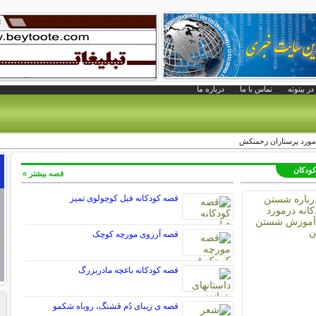
در بیتوته
تماس با ما
درباره ما
 مورد پرستاران زحمتکش
کودکان
قصه بیشتر »
قصه کودکانه فیل کوچولوی تمیز
قصه آرزوی مورچه کوچک
قصه کودکانه باغچه مادربزرگ
قصه ی زیبای دُم قشنگ، روباه شکمو