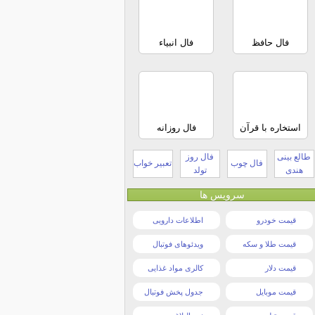
فال حافظ
فال انبیاء
استخاره با قرآن
فال روزانه
طالع بینی
فال روز
فال چوب
تعبیر خواب
هندی
تولد
سرویس ها
قیمت خودرو
اطلاعات دارویی
قیمت طلا و سکه
ویدئوهای فوتبال
قیمت دلار
کالری مواد غذایی
قیمت موبایل
جدول پخش فوتبال