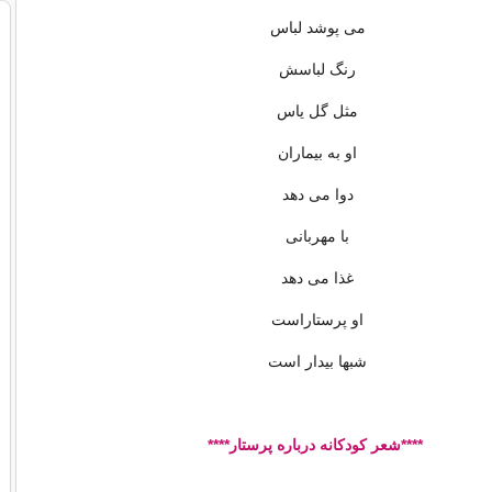
می پوشد لباس
رنگ لباسش
مثل گل یاس
او به بیماران
دوا می دهد
با مهربانی
غذا می دهد
او پرستاراست
شبها بیدار است
****شعر کودکانه درباره پرستار****