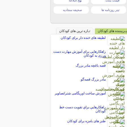
قیمت تبلت
نهج البلاغه
تیتر روزنامه ها
صحیفه سجادیه
پـربیننده های کودکان
تـازه ترین های کودکان
لطیفه های خنده دار برای کودکان
راهکارهایی برای آموزش مهارت دست
ورزی به کودکان
قصه باغچه مادر بزرگ
مادر بزرگ قصه‌گو
آموزش ساخت اوریگامی شتر/تصاویر
راهکارهايي براي تقويت دست خط
کودکان
طنز های بامزه برای کودکان