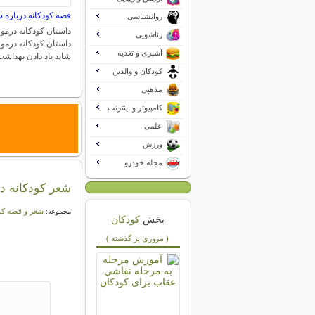
قصه کودکانه درباره
روانشناسی
داستان کودکانه درم
زناشویی
داستان کودکانه درم
آشپزی و تغذیه
شاید یاد دادن بهداش
کودکان و والدین
مذهبی
کامپیوتر و اینترنت
علمی
ورزش
مجله خودرو
شعر کودکانه د
شعر و قصه کو
مجموعه:
بخش
کودکان
( مروری بر گذشته )