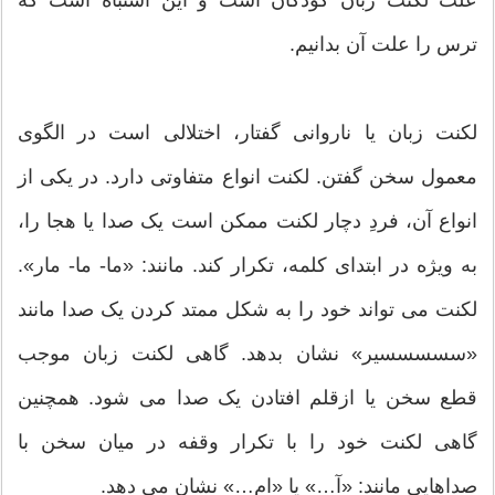
علت لکنت زبان کودکان است و این اشتباه است که
ترس را علت آن بدانیم.
لکنت زبان یا ناروانی گفتار، اختلالی است در الگوی
معمول سخن گفتن. لکنت انواع متفاوتی دارد. در یکی از
انواع آن، فردِ دچار لکنت ممکن است یک صدا یا هجا را،
به ویژه در ابتدای کلمه، تکرار کند. مانند: «ما- ما- مار».
لکنت می تواند خود را به شکل ممتد کردن یک صدا مانند
«سسسسسیر» نشان بدهد. گاهی لکنت زبان موجب
قطع سخن یا از‌قلم افتادن یک صدا می شود. همچنین
گاهی لکنت خود را با تکرار وقفه در میان سخن با
صداهایی مانند: «آ…» یا «ام…» نشان می دهد.