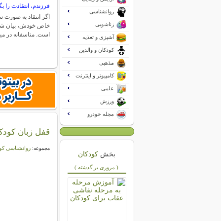
فرزندم، انتقادت را بگ
روانشناسی
اگر انتقاد به صورت س
زناشویی
خاص خودش، بیان شود،
است. متاسفانه در م
آشپزی و تغذیه
کودکان و والدین
مذهبی
کامپیوتر و اینترنت
علمی
ورزش
مجله خودرو
قفل زبان کودکا
روانشناسی کو
مجموعه:
بخش
کودکان
( مروری بر گذشته )