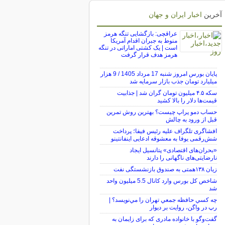
آخرین
اخبار ایران و جهان
عراقچی: بازگشایی تنگه هرمز
منوط به جبران اقدام آمریکا
است | یک کشتی اماراتی در تنگه
هرمز هدف قرار گرفت
پایان بورس امروز شنبه 17 مرداد 1405 / 9 هزار
میلیارد تومان جذب بازار سرمایه شد
سکه ۴.۵ میلیون تومان گران شد | جذابیت
قیمت‌ها دلار را بالا کشید
حساب دمو پراپ چیست؟ بهترین روش تمرین
قبل از ورود به چالش
افشاگری تلگراف علیه رئیس فیفا؛ پرداخت
شش‌رقمی یوفا به معشوقه ادعایی اینفانتینو
«بحران‌های اقتصادی» پتانسیل ایجاد
نارضایتی‌های ناگهانی را دارند
زیان ۱۳۸همتی به صندوق بازنشستگی نفت
شاخص کل بورس وارد کانال 5.5 میلیون واحد
شد
چه كسي حافظه جمعي تهران را مي‌نويسد؟ |
رپ در واگن، روايت بر ديوار
گفت‌وگو با خانواده مادری که برای زایمان به