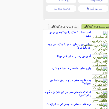
قیمت تبلت
نهج البلاغه
تیتر روزنامه ها
صحیفه سجادیه
پـربیننده های کودکان
تـازه ترین های کودکان
احساسات کودک را این‌گونه پرورش
دهید
وقتی فرزندتان به مهدکودک نمی رود
چه باید کرد؟
آموزش رفتار به کودکان نوپا!
بازی های ساده در خانه با کودکان
بچه تا چه سنی میتونه پیش مامانش
بخوابه؟
اختلالات املانویسی در کودکان را چگونه
رفع کنیم؟
راه های مسئولیت پذیر کردن فرزندان