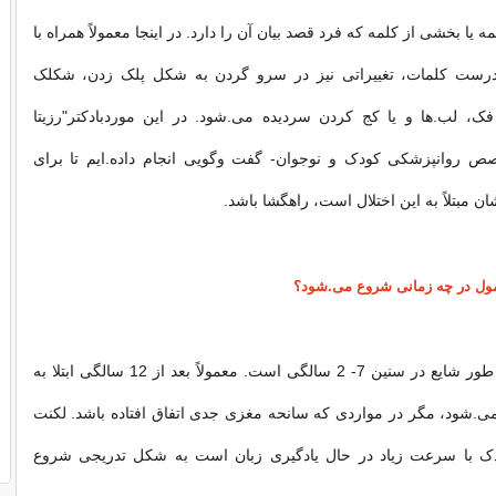
 یا بخشی از کلمه که فرد قصد بیان آن را دارد. در اینجا معمولاً همراه با
 درست کلمات، تغییراتی نیز در سرو گردن به شکل پلک زدن، شکلک
ک، لب.ها و یا کج کردن سردیده می.شود. در این موردبادکتر"رزیتا
ص روانپزشکی کودک و نوجوان- گفت وگویی انجام داده.ایم تا برای
ن مبتلاً به این اختلال است، راهگشا باشد.
مول در چه زمانی شروع می.شود؟
- شروع لکنت به طور شایع در سنین 7- 2 سالگی است. معمولاً بعد از 12 سالگی ابتلا به
می.شود، مگر در مواردی که سانحه مغزی جدی اتفاق افتاده باشد. لکنت
دک با سرعت زیاد در حال یادگیری زبان است به شکل تدریجی شروع