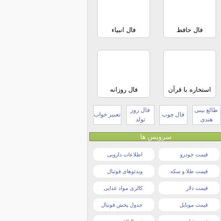
فال حافظ
فال انبیاء
استخاره با قرآن
فال روزانه
طالع بینی
فال روز
فال چوب
تعبیر خواب
هندی
تولد
سرویس ها
قیمت خودرو
اطلاعات دارویی
قیمت طلا و سکه
ویدئوهای فوتبال
قیمت دلار
کالری مواد غذایی
قیمت موبایل
جدول پخش فوتبال