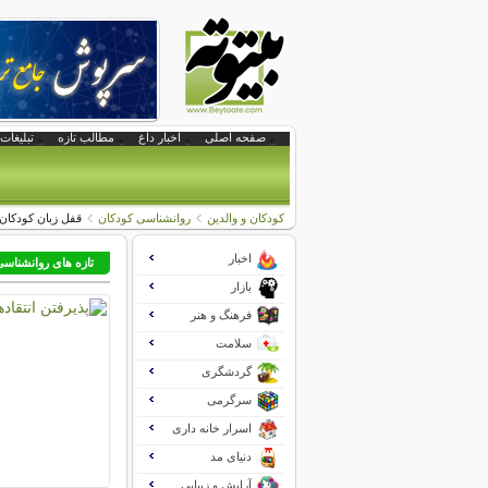
صفحه اصلی
اخبار داغ
مطالب تازه
تبلیغات 
کودکان و والدین
روانشناسی کودکان
قفل زبان کودکان 
اخبار
تازه های روانشناس
بازار
فرهنگ و هنر
سلامت
گردشگری
سرگرمی
اسرار خانه داری
دنیای مد
آرایش و زیبایی