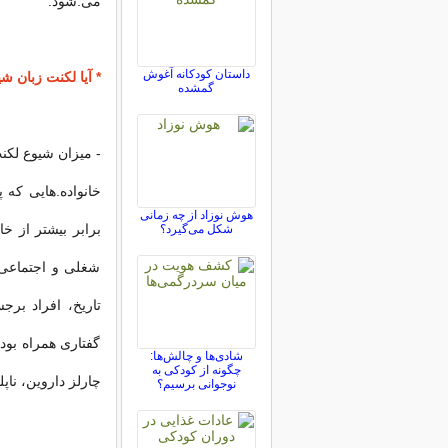
می.شود.
داستان کودکانه آغوش
* آیا لکنت زبان شی
گمشده
- میزان شیوع لکن
خانواده.هایی که پ
هوش نوزاد از چه زمانی
برابر بیشتر از خ
شکل می‌گیرد؟
شغلی و اجتماعی م
تاریخ، افراد برج
گفتاری همراه بود
شادی‌ها و چالش‌ها:
چگونه از کودکی به
چارلز داروین، ناپل
نوجوانی برسیم؟