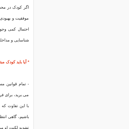
اگر کودک در محد
موفقیت و بهبودی 
احتمال کمی وجود 
شناسایی و مداخله
* آیا باید کودک مب
- تمام قوانین مس
می.برید، برای فرزن
با این تفاوت که 
باشیم، گاهی انتظ
تشدید لکنت او م