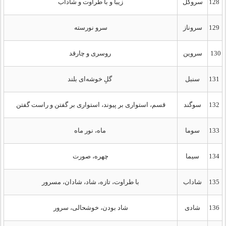
128
سروگل
زیبا و با طراوت و شاداب
129
سروناز
سرو نورسته
130
سروین
روسری و چارقد
131
سنبل
گلِ خوشه‌ای بلند
132
سوگند
قسم، استواری بر پیوند، استواری بر گفتن و راست گفتن
133
سوما
ماه، نور ماه
134
سیما
چهره، صورت
135
شاداب
با طراوت، تازه، شاد، شادان، مسرور
136
شادی
شاد بودن، خوشحالی، سرور