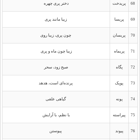
68
پریدخت
دختر پری چهره
69
پریسا
زیبا مانند پری
70
پریسان
چون پری، زیبا روی
71
پریماه
زیبا چون ماه و پری
72
پگاه
صبح زود، سحر
73
پوپک
پرنده‌ای است، هدهد
74
پونه
گیاهی علفی
75
پیراسته
با نظم، با آرایش
76
پیوند
پیوستن