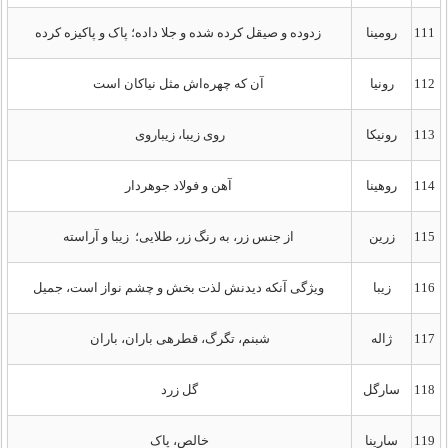
111
رومینا
زدوده و صیقل کرده شده و جلا داده؛ پاک و پاکیزه کرده
112
رونیا
آن که چهره‌اش مثل نیاکان است
113
رونیکا
روی زیبا، زیباروی
114
روهینا
آهن و فولاد جوهردار
115
زرین
از جنس زر، به رنگ زر، طلایی؛ زیبا و آراسته
116
زیبا
ویژگی آنکه دیدنش لذت بخش و چشم‌ نواز است، جمیل
117
ژاله
شبنم، تگرگ، قطرهی باران، باران
118
سارگل
گل زرد
119
سارینا
خالص، پاک