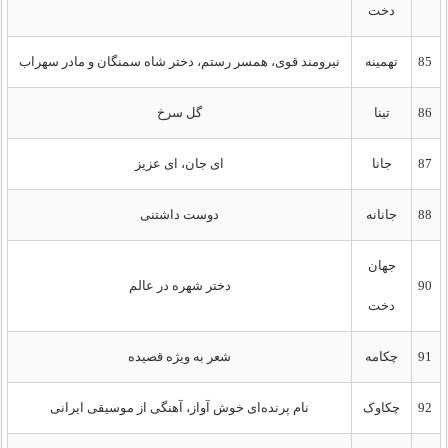
دخت
85
تهمینه
نیرومند قوی، همسر رستم، دختر شاه سمنگان و مادر سهراب
86
تینا
گل سرخ
87
جانا
ای جان، ای عزیز
88
جانانه
دوست داشتنی
جهان
90
دختر شهره در عالم
دخت
91
چکامه
شعر به ویژه قصیده
92
چکاوک
نام پرنده‌ای خوش آواز، آهنگی از موسیقی ایرانی