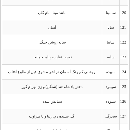
120
سامینا
مانند مینا؛ نام گلی
121
سانا
آسان
122
سانیا
سایه روشنِ جنگل
123
سایه
توجه، عنایت، پناه، حمایت
124
سپیده
روشنی کم رنگ آسمان در افق مشرق قبل از طلوع آفتاب
125
سپینود
دختر پادشاه هند (شنگل) و زن بهرام گور
126
ستوده
ستایش شده
127
سحرگل
گل سپیده دم، زیبا و با طراوت