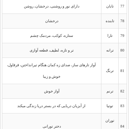
77
تابان
دارای نور و روشنی، درخشان، روشن
78
تابنده
درخشان
79
تارا
ستاره، کوکب، مردمک چشم
80
ترانه
تر و تازه، لطیف، قطعه آوازی
آواز تارهای ساز، صدای زه کمان هنگام تیرانداختن، قرقاول،
81
ترنگ
خوش و زیبا
82
ترنم
آواز خوش
83
توتیا
از آبزیان دریایی که در بستر دریا زندگی میکند
توران
84
دختر تورانی