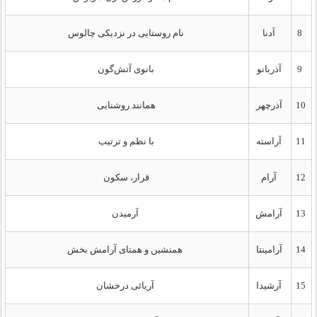
8
آدنا
نام روستایی در نزدیکی چالوس
9
آذربانو
بانوی آتش‌گون
10
آذرچهر
همانند روشنایی
11
آراسته
با نظم و ترتیب
12
آرام
قرار، سکون
13
آرامش
آرمیدن
14
آرامینتا
همنشین و همتای آرامش بخش
15
آرشیدا
آریائی درخشان