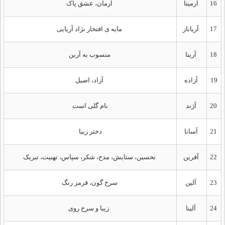
16
آرمیتا
آرمان، عشق پاک
17
آریاناز
مایه ی افتخار نژاد آریایی
18
آرینا
منسوب به آرین
19
آزاده
آزاد، اصیل
20
آژند
نام گلی است
21
آسانا
دختر زیبا
22
آفرین
تحسین، ستایش، مدح، شکر، سپاس، تهنیت، تبریک
23
آلین
سرخ گون، قرمز رنگ
24
آلینا
زیبا و سرخ روی