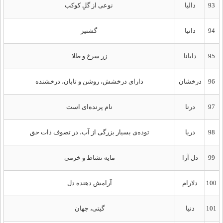
93
دالیا
نوعی از گلِ کوکب
94
دانیا
گشنیز
95
دایانا
زر سرخ و طلا
96
درخشان
دارای درخشش، روشن و تابان، درخشنده
97
درنا
نام پرنده‌ای است
98
دریا
توده‌ی بسیار بزرگی از آب، در تصوف ذات حق
99
دل آرا
مایه نشاط و خرمی
100
دلارام
آرامش دهنده دل
101
دنیا
گیتی، جهان