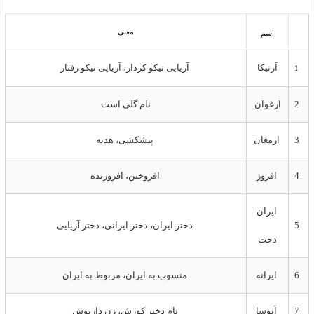
معنی
اسم
اَرنیکا
آریایی نیکو کردار، آریایی نیکو رفتار
1
2
ارغوان
نام گلی است
3
ارمغان
پیشکشی، هدیه
4
افروز
افروختن، افروزنده
ایران
5
دختر ایران، دختر ایرانی، دختر آریایی
دخت
6
ایرانه
منسوب به ایران، مربوط به ایران
7
آتوسا
نام دختر کورش، زن داریوش