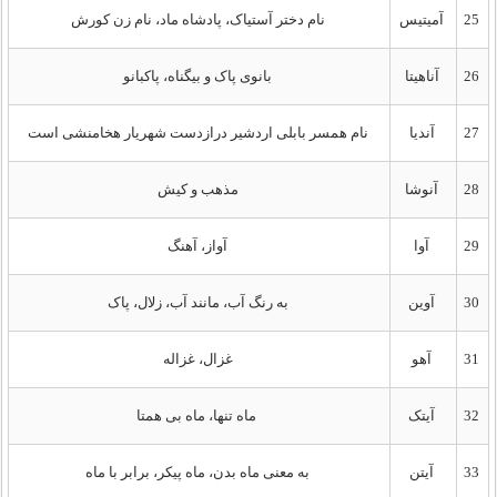
25
آمیتیس
نام دختر آستیاک، پادشاه ماد، نام زن کورش
26
آناهیتا
بانوی پاک و بیگناه، پاکبانو
27
آندیا
نام همسر بابلی اردشیر درازدست شهریار هخامنشی است
28
آنوشا
مذهب و کیش
29
آوا
آواز، آهنگ
30
آوین
به رنگ آب، مانند آب، زلال، پاک
31
آهو
غزال، غزاله
32
آیتک
ماه تنها، ماه بی همتا
33
آیتن
به معنی ماه بدن، ماه پیکر، برابر با ماه