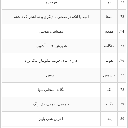
172
هما
فرخنده
173
همتا
آنچه یا آنکه در صفتی با دیگری وجه اشتراک داشته
174
همدم
همنشین، مونس
175
هنگامه
شورش، فتنه، آشوب
176
هونیا
دارای نیای خوب، نیکوتبار، نیک نژاد
177
یاسمین
یاسمن
178
یکتا
یگانه، بینظیر، تنها
179
یگانه
صمیمی، همدل، یک رنگ
180
یلدا
آخرین شب پاییز