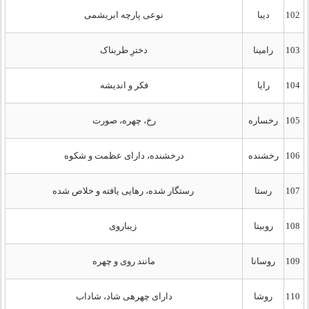
102
دیبا
نوعی پارچه ابریشمی
103
رامینا
دخترِ طربناک
104
رایا
فکر و اندیشه
105
رخساره
رخ، چهره، صورت
106
رخشنده
درخشنده، دارای عظمت و شکوه
107
رستا
رستگار شده، رهایی یافته و خلاص شده
108
روبیتا
زیباروی
109
روسانا
مانند روی و چهره
110
روشا
دارای چهرهی شاد، شاداب