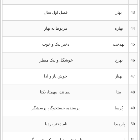
43
بهار
فصل اول سال
44
بهاره
مربوط به بهار
45
بهدخت
دختر نیک و خوب
46
بهرخ
خوشگل و نیک منظر
47
بهناز
خوش ناز و ادا
48
بیتا
بیمانند، بیهمتا، یکتا
49
پُرسا
پرسنده، جستجوگر، پرسشگر
50
پارمیدا
نام دختر بردیا
51
پارمیس
نام دختر بردیا پسر کورش بزرگ