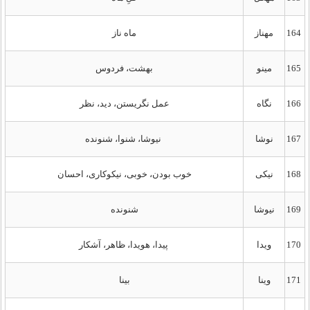
164
مهناز
ماه ناز
165
مینو
بهشت، فردوس
166
نگاه
عمل نگریستن، دید، نظر
167
نوشا
نیوشا، شنوا، شنونده
168
نیکی
خوب بودن، خوبی، نیکوکاری، احسان
169
نیوشا
شنونده
170
ویدا
پیدا، هویدا، ظاهر، آشکار
171
وینا
بینا