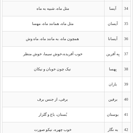
34
آیسا
مثل ماه، شبیه به ماه
35
آیسان
مثل ماه، همانند ماه، مهسا
36
آیسانا
همچون ماه، به مانند ماه، ماه وش
37
بِه آفرین
خوب آفریده،خوش سیما، خوش منظر
38
بِهسا
نیک چون خوبان و نیکان
39
باران
40
برفین
برفی، از جنس برف
41
بوستان
بُستان، باغ و گلزار
42
به نگار
خوب چهره، نیکو صورت