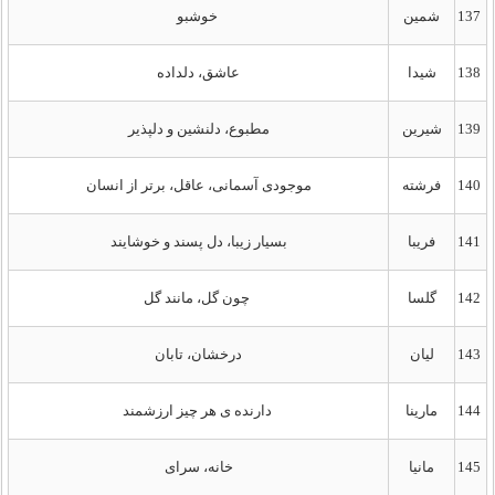
137
شمین
خوشبو
138
شیدا
عاشق، دلداده
139
شیرین
مطبوع، دلنشین و دلپذیر
140
فرشته
موجودی آسمانی، عاقل، برتر از انسان
141
فریبا
بسیار زیبا، دل پسند و خوشایند
142
گلسا
چون گل، مانند گل
143
لیان
درخشان، تابان
144
مارینا
دارنده ی هر چیز ارزشمند
145
مانیا
خانه، سرای