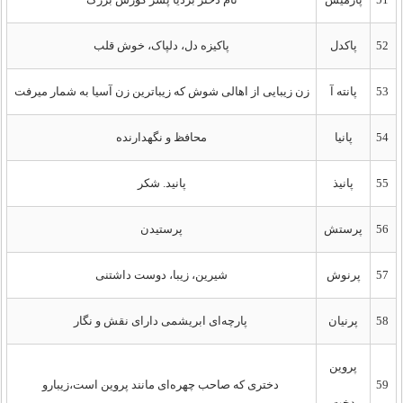
52
پاکدل
پاکیزه دل، دلپاک، خوش قلب
53
پانته آ
زن زیبایی از اهالی شوش که زیباترین زن آسیا به شمار میرفت
54
پانیا
محافظ و نگهدارنده
55
پانیذ
پانید. شکر
56
پرستش
پرستیدن
57
پرنوش
شیرین، زیبا، دوست داشتنی
58
پرنیان
پارچه‌ای ابریشمی دارای نقش و نگار
پروین
59
دختری که صاحب چهره‌ای مانند پروین است،زیبارو
دخت