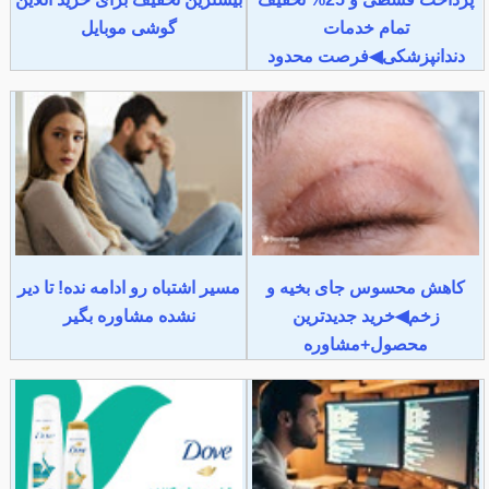
تمام خدمات
گوشی موبایل
دندانپزشکی◀فرصت محدود
کاهش محسوس جای بخیه و
مسیر اشتباه رو ادامه نده! تا دیر
زخم◀خرید جدیدترین
نشده مشاوره بگیر
محصول+مشاوره