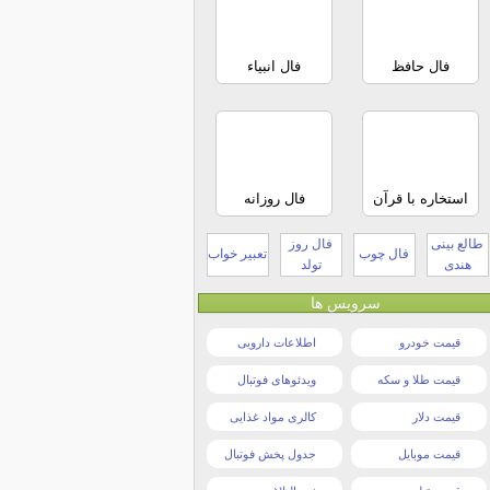
فال حافظ
فال انبیاء
استخاره با قرآن
فال روزانه
طالع بینی
فال روز
فال چوب
تعبیر خواب
هندی
تولد
سرویس ها
قیمت خودرو
اطلاعات دارویی
قیمت طلا و سکه
ویدئوهای فوتبال
قیمت دلار
کالری مواد غذایی
قیمت موبایل
جدول پخش فوتبال