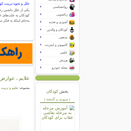
علل و نحوه تربیت کو
روانشناسی
یکی از علل داشتن رفت
زناشویی
کودکان به علت‌های ع
به‌جای اینکه به فکر ت
آشپزی و تغذیه
کودکان و والدین
مذهبی
کامپیوتر و اینترنت
علمی
ورزش
مجله خودرو
علایم ، عوارض
تعلیم و تربیت
مجموعه:
بخش
کودکان
( مروری بر گذشته )