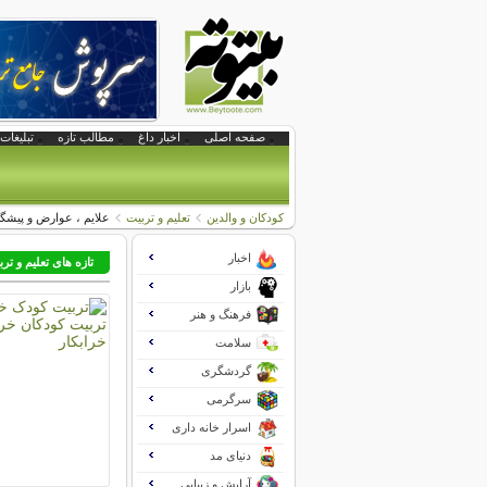
صفحه اصلی
اخبار داغ
مطالب تازه
تبلیغات 
کودکان و والدین
تعلیم و تربیت
علایم ، عوارض و پیشگ
اخبار
تازه های تعلیم و تر
بازار
فرهنگ و هنر
سلامت
گردشگری
سرگرمی
اسرار خانه داری
دنیای مد
آرایش و زیبایی