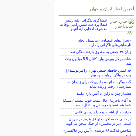
آخرین
اخبار ایران و جهان
افشاگری تلگراف علیه رئیس
فیفا؛ پرداخت شش‌رقمی یوفا به
معشوقه ادعایی اینفانتینو
«بحران‌های اقتصادی» پتانسیل ایجاد
نارضایتی‌های ناگهانی را دارند
زیان ۱۳۸همتی به صندوق بازنشستگی نفت
شاخص کل بورس وارد کانال 5.5 میلیون واحد
شد
چه كسي حافظه جمعي تهران را مي‌نويسد؟ |
رپ در واگن، روايت بر ديوار
گفت‌وگو با خانواده مادری که برای زایمان به
بیمارستان رفت و زنده نماند
هشدار چین به ژاپن: با آتش بازی نکنید
نه آقای تاجرنیا ! حال تیمت خوب نیست / مشکل
شما هم فقط پنجره نقل و انتقال نیست
جزئیات بازداشت دو جراح زیبایی قلابی
در حالی که مذاکرات توافق هرمز در جریان
است، «برادر محسن» از جنگ سخن می‌گوید
شاخص فلاکت ۹۶ درصدی «آتش زیر خاکستر»
است