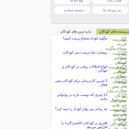
قیمت تبلت
نهج البلاغه
تیتر روزنامه ها
صحیفه سجادیه
پـربیننده های کودکان
تـازه ترین های کودکان
چگونه کودک شجاع تربیت کنیم؟
رمضان؛ ماه تربیت دینی کودکان
انواع اختلالات روانی در کودکان و
جوانان
3 تمرین کاردرمانی برای کودکان بیش
فعال
11 چیزی که دوست دارید در نوجوانی
بدانید
چه زمانی می توان کودک را تنبیه کرد؟
قلدری بر کودکان «افسردگی» را
افزایش می‌دهد