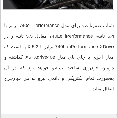
شتاب صفرتا صد برای مدل 740e iPerformance برابر با
5.4 ثانیه، 740Le iPerformance معادل 5.5 ثانیه و در
740Le iPerformance XDrive برابر با 5.3 ثانیه است که
مدل آخری پا جای پای مدل X5 Xdrive40e گذاشته و
دومین خودروی ساخت ب‌ام‌و خواهد بود که در آن
به‌صورت تمام الکتریکی و دائمی نیرو به هر چهارچرخ
انتقال میابد.