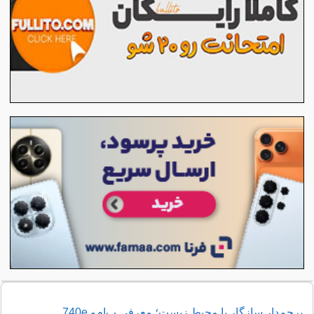
پرچم‌دار سازگار با محیط زیست؛ معرفی ب‌ام‌و 740e