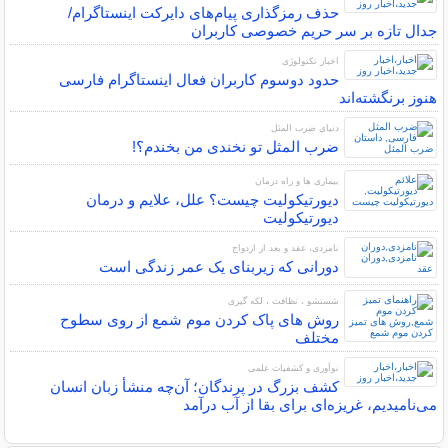
حذف رمزگذاری پیام‌های دایرکت اینستاگرام/
جدال تازه بر سر حریم خصوصی کاربران
اخبار تکنولوژی
حدود دوسوم کاربران فعال اینستاگرام فارسی
هنوز برنگشته‌اند
دنیای ضرب المثل
ضرب المثل تو نخندی من بخندم؟!
بیماری ها و راه درمان
دیورتیکولیت چیست؟ علل، علایم و درمان
دیورتیکولیت
نامزدی، عقد و بعد از ازدواج
دورانی که زیربنای یک عمر زندگی‌ است
شستشو ، نظافت ، لکه گیری
روش های پاک کردن موم شمع از روی سطوح
مختلف
نوآوری و کشفیات علمی
کشف بزرگ در پرندگان؛ آن‌چه منشأ زبان انسان
می‌نامیدیم، غریزه‌ای برای بقا از آب درآمد