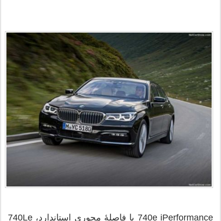
740e iPerformance با فاصلهٔ محوری استاندارد، 740Le