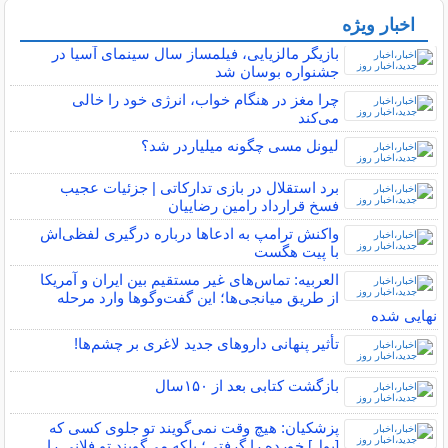
اخبار ویژه
پربیننده های خبر
بازیگر مالزیایی، فیلمساز سال سینمای آسیا در
جشنواره بوسان شد
چرا مغز در هنگام خواب، انرژی خود را خالی
می‌کند
لیونل مسی چگونه میلیاردر شد؟
برد استقلال در بازی تدارکاتی | جزئیات عجیب
فسخ قرارداد رامین رضاییان
واکنش ترامپ به ادعاها درباره درگیری لفظی‌اش
با پیت هگست
العربیه: تماس‌های غیر مستقیم بین ایران و آمریکا
از طریق میانجی‌ها؛ این گفت‌و‌گو‌ها وارد مرحله
نهایی شده
تأثیر پنهانی داروهای جدید لاغری بر چشم‌ها!
بازگشت کتابی بعد از ۱۵۰سال
پزشکیان: هیچ وقت نمی‌گویند تو جلوی کسی که
[پول] خورده را گرفتی؛ بلکه می‌گویند تو فلانی را