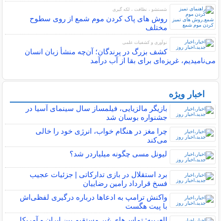
شستشو ، نظافت ، لکه گیری
روش های پاک کردن موم شمع از روی سطوح
مختلف
نوآوری و کشفیات علمی
کشف بزرگ در پرندگان؛ آن‌چه منشأ زبان انسان
می‌نامیدیم، غریزه‌ای برای بقا از آب درآمد
اخبار ویژه
پربیننده های خبر
بازیگر مالزیایی، فیلمساز سال سینمای آسیا در
جشنواره بوسان شد
چرا مغز در هنگام خواب، انرژی خود را خالی
می‌کند
لیونل مسی چگونه میلیاردر شد؟
برد استقلال در بازی تدارکاتی | جزئیات عجیب
فسخ قرارداد رامین رضاییان
واکنش ترامپ به ادعاها درباره درگیری لفظی‌اش
با پیت هگست
العربیه: تماس‌های غیر مستقیم بین ایران و آمریکا