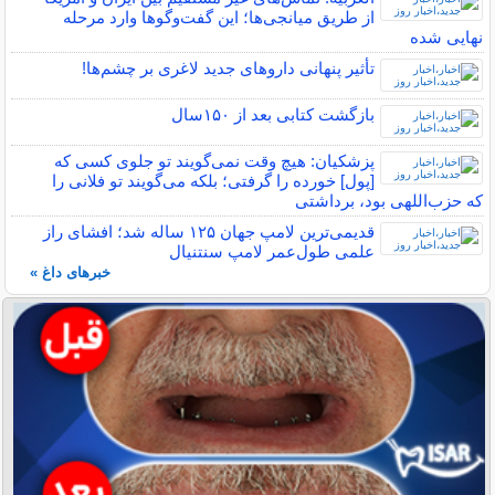
از طریق میانجی‌ها؛ این گفت‌و‌گو‌ها وارد مرحله
نهایی شده
تأثیر پنهانی داروهای جدید لاغری بر چشم‌ها!
بازگشت کتابی بعد از ۱۵۰سال
پزشکیان: هیچ وقت نمی‌گویند تو جلوی کسی که
[پول] خورده را گرفتی؛ بلکه می‌گویند تو فلانی را
که حزب‌اللهی بود، برداشتی
قدیمی‌ترین لامپ جهان ۱۲۵ ساله شد؛ افشای راز
علمی طول‌عمر لامپ سنتنیال
خبرهای داغ »