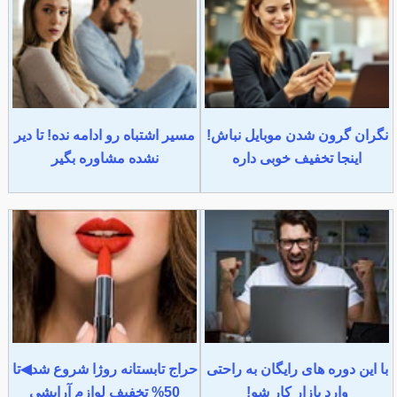
نگران گرون شدن موبایل نباش!
مسیر اشتباه رو ادامه نده! تا دیر
اینجا تخفیف خوبی داره
نشده مشاوره بگیر
با این دوره های رایگان به راحتی
حراج تابستانه روژا شروع شد◀تا
وارد بازار کار شو!
50% تخفیف لوازم آرایشی