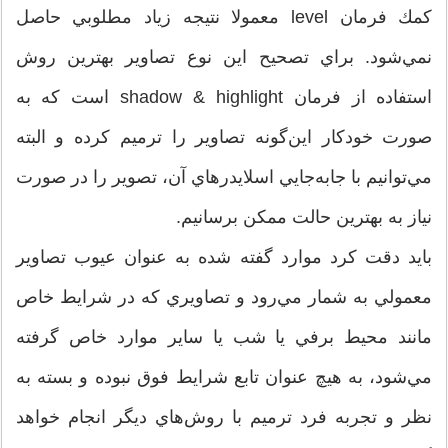
كمك فرمان level معمولا نتيجه زياد مطلوبي حاصل
نمي‌شود. براي تصحيح اين نوع تصاوير بهترين روش
استفاده از فرمان shadow & highlight است كه به
صورت خودكار اين‌گونه تصاوير را ترميم كرده و البته
مي‌توانيم با جابه‌جايي اسلايدرهاي آن، تصوير را در صورت
نياز به بهترين حالت ممكن برسانيم.
بايد دقت كرد موارد گفته شده به عنوان عيوب تصاوير
معمولي به شمار مي‌رود و تصاويري كه در شرايط خاص
مانند محيط برفي يا شب يا ساير موارد خاص گرفته
مي‌شود، به هيچ عنوان تابع شرايط فوق نبوده و بسته به
نظر و تجربه فرد ترميم با روش‌هاي ديگر انجام خواهد