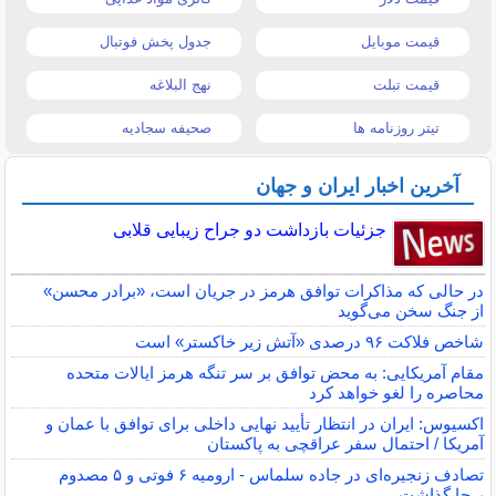
قیمت موبایل
جدول پخش فوتبال
قیمت تبلت
نهج البلاغه
تیتر روزنامه ها
صحیفه سجادیه
آخرین اخبار ایران و جهان
جزئیات بازداشت دو جراح زیبایی قلابی
در حالی که مذاکرات توافق هرمز در جریان است، «برادر محسن»
از جنگ سخن می‌گوید
شاخص فلاکت ۹۶ درصدی «آتش زیر خاکستر» است
مقام آمریکایی: به محض توافق بر سر تنگه هرمز ایالات متحده
محاصره را لغو خواهد کرد
اکسیوس: ایران در انتظار تأیید نهایی داخلی برای توافق با عمان و
آمریکا / احتمال سفر عراقچی به پاکستان
تصادف زنجیره‌ای در جاده سلماس - ارومیه ۶ فوتی و ۵ مصدوم
برجا گذاشت