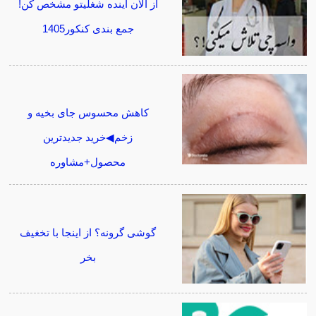
از الان آینده شغلیتو مشخص کن!
جمع بندی کنکور1405
کاهش محسوس جای بخیه و
زخم◀خرید جدیدترین
محصول+مشاوره
گوشی گرونه؟ از اینجا با تخغیف
بخر