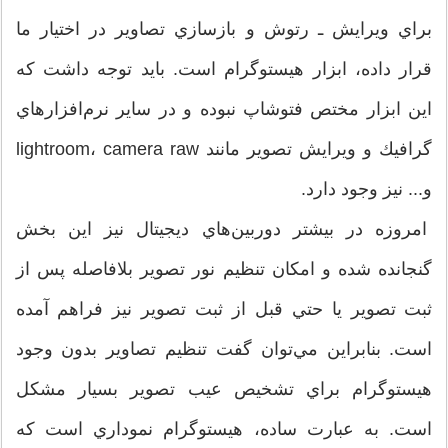
براي ويرايش ـ رتوش و بازسازي تصاوير در اختيار ما
قرار داده، ابزار هيستوگرام است. بايد توجه داشت كه
اين ابزار مختص فتوشاپ نبوده و در ساير نرم‌افزارهاي
گرافيك و ويرايش تصوير مانند lightroom، camera raw
و... نيز وجود دارد.
امروزه در بيشتر دوربين‌هاي ديجيتال نيز اين بخش
گنجانده شده و امكان تنظيم نور تصوير بلافاصله پس از
ثبت تصوير يا حتي قبل از ثبت تصوير نيز فراهم آمده
است. بنابراين مي‌توان گفت تنظيم تصاوير بدون وجود
هيستوگرام براي تشخيص عيب تصوير بسيار مشكل
است. به عبارت ساده، هيستوگرام نموداري است كه