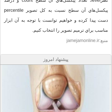
نظرlevel، تعداد پيكسل‌هاي آن سطح count و درصد
پيكسل‌هاي آن سطح نسبت به كل تصوير percentile
دست پيدا كرده و خواهيم توانست با توجه به آن ابزار
مناسب براي ترميم تصوير را انتخاب كنيم.
منبع:jamejamonline.ir
پیشنهاد امروز