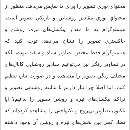
محتواي نوري تصوير را براي ما نمايش مي‌دهد. منظور از
محتواي نوري مقادير روشنايي و تاريكي تصوير است.
هيستوگرام به ما مقدار پيكسل‌هاي تيره، روشن و
خاكستري تصوير را نشان مي‌دهد. توجه كنيد كه
هيستوگرام فقط مختص تصاوير سياه و سفيد نبوده، بلكه
در تصاوير رنگي نيز مي‌توانيم مقادير روشنايي كانال‌هاي
مختلف رنگي تصوير را مشاهده و در صورت نياز، تنظيم
كنيم. اما اصلا چرا نياز داريم تا تناليته روشنايي تصوير و
تراكم پيكسل‌هاي تيره و روشن تصوير را بدانيم؟ آيا
تاكنون تصاوير بي‌روح و يكنواختي را مشاهده كرده‌ايد كه
تضاد كمي بين بخش‌هاي تيره و روشن آن وجود داشته