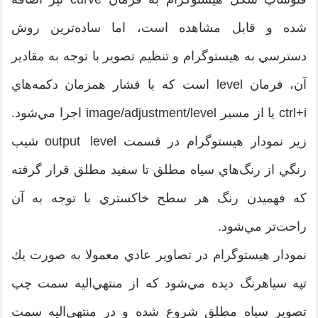
شده و قابل مشاهده است، اما ساده‌ترين روش
دسترسي به هيستوگرام و تنظيم تصوير با توجه به مقادير
آن، فرمان level است كه با فشار همزمان دكمه‌هاي
ctrl+i يا از مسير image‌/‌adjustment‌/‌level اجرا مي‌شود.
زير نمودار هيستوگرام در قسمت output level شيب
رنگي از رنگ‌هاي سياه مطلق تا سفيد مطلق قرار گرفته
كه فهميدن رنگ هر سطح خاكستري با توجه به آن
راحت‌تر مي‌شود.
نمودار هيستوگرام در تصاوير عادي معمولا به صورت يك
تپه سياهرنگ ديده مي‌شود كه از منتهي‌اليه سمت چپ
تصوير سياه مطلق شروع شده و در منتهي‌اليه سمت