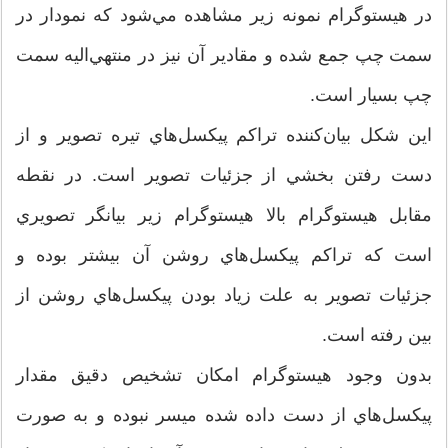
در هيستوگرام نمونه زير مشاهده مي‌شود كه نمودار در
سمت چپ جمع شده و مقادير آن نيز در منتهي‌اليه سمت
چپ بسيار است.
اين شكل بيان‌كننده تراكم پيكسل‌هاي تيره تصوير و از
دست رفتن بخشي از جزئيات تصوير است. در نقطه
مقابل هيستوگرام بالا هيستوگرام زير بيانگر تصويري
است كه تراكم پيكسل‌هاي روشن آن بيشتر بوده و
جزئيات تصوير به علت زياد بودن پيكسل‌هاي روشن از
بين رفته است.
بدون وجود هيستوگرام امكان تشخيص دقيق مقدار
پيكسل‌هاي از دست داده شده ميسر نبوده و به صورت