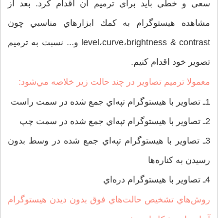
سعي و خطي بايد براي ترميم آن اقدام كرد. بعد از
مشاهده هيستوگرام به كمك ابزارهاي مناسبي چون
level،curve،brightness & contrast و... نسبت به ترميم
تصوير خود اقدام كنيم.
معمولا ترميم تصاوير در چند حالت زير خلاصه مي‌شود:
1ـ‌ تصاوير با هيستوگرام تپه‌اي جمع شده در سمت راست
2ـ‌ تصاوير با هيستوگرام تپه‌اي جمع شده در سمت چپ
3ـ‌ تصاوير با هيستوگرام تپه‌اي جمع شده در وسط بدون
رسيدن به كناره‌ها
4ـ‌ تصاوير با هيستوگرام دره‌اي
روش‌هاي تشخيص حالت‌هاي فوق بدون ديدن هيستوگرام