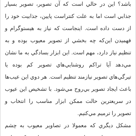
باشد؟ اين در حالي است ‌كه آن تصوير، تصوير بسيار
جذابي است اما به علت كنتراست پايين، جذابيت خود را
از دست داده است. اينجاست كه نياز به هيستوگرام و
فهميدن اين‌كه چه بخشي از تصوير معيوب بوده و به
تنظيم نياز دارد، مهم است. اين ابزار بسادگي به ما نشان
مي‌دهد آيا تراكم روشنايي‌هاي تصوير كم بوده يا
تيرگي‌هاي تصوير نيازمند تنظيم است. هر دوي اين عيب‌ها
باعث ايجاد تصوير بي‌روح مي‌شود. با تشخيص اين عيوب
در سريعترين حالت ممكن ابزار مناسب را انتخاب و
تصوير را ترميم مي‌كنيم.
مشكل ديگري كه معمولا در تصاوير معيوب به چشم