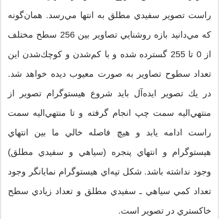
راست تصوير سفيدي مطلق به انتها مي‌رسد. همان‌گونه
كه مي‌دانيد بازه روشنايي تصاوير بين 256 سطح مختلف
از 0 تا 255 گسترده شده و با كم‌شدن و كوچك‌شدن اين
تعداد سطوح تصاوير به صورت معيوب ديده خواهد شد.
در يك تصوير ايده‌آل بايد شروع هيستوگرام تصوير از
منتهي‌اليه سمت چپ انجام گرفته و تا منتهي‌اليه سمت
راست ادامه يابد و هيچ فاصله خالي ما بين انتهاي
هيستوگرام و انتهاي پنجره (سياهي و سفيدي مطلق)
وجود نداشته باشد. شكل تپه‌اي هيستوگرام نمايانگر وجود
تعداد كمي سياهي ـ سفيدي مطلق و تعداد زيادي سطح
خاكستري در تصوير است.