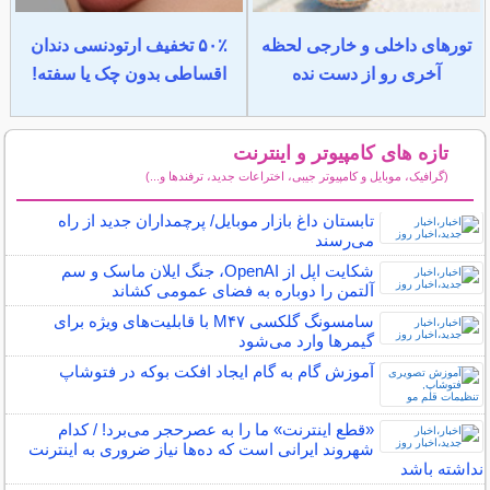
تورهای داخلی و خارجی لحظه
۵۰٪ تخفیف ارتودنسی دندان
آخری رو از دست نده
اقساطی بدون چک یا سفته!
تازه های کامپیوتر و اینترنت
(گرافیک، موبایل و کامپیوتر جیبی، اختراعات جدید، ترفندها و...)
سایر مطالب کامپیوتر و اینترنت
تابستان داغ بازار موبایل/ پرچمداران جدید از راه
می‌رسند
شکایت اپل از OpenAI، جنگ ایلان ماسک و سم
آلتمن را دوباره به فضای عمومی کشاند
سامسونگ گلکسی M۴۷ با قابلیت‌های ویژه برای
گیمرها وارد می‌شود
آموزش گام به گام ایجاد افکت بوکه در فتوشاپ
«قطع اینترنت» ما را به عصرحجر می‌برد! / کدام
شهروند ایرانی است که ده‌ها نیاز ضروری به اینترنت
نداشته باشد