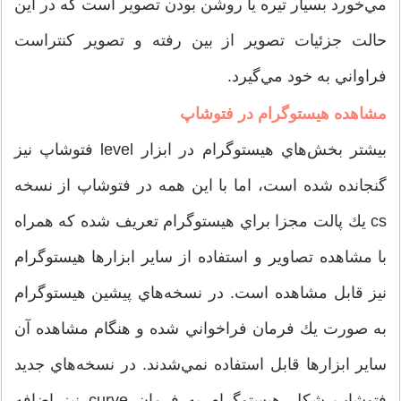
مي‌خورد بسيار تيره يا روشن بودن تصوير است كه در اين
حالت جزئيات تصوير از بين رفته و تصوير كنتراست
فراواني به خود مي‌گيرد.
مشاهده هيستوگرام در فتوشاپ
بيشتر بخش‌هاي هيستوگرام در ابزار level فتوشاپ نيز
گنجانده شده است، اما با اين همه در فتوشاپ از نسخه
cs يك پالت مجزا براي هيستوگرام تعريف شده كه همراه
با مشاهده تصاوير و استفاده از ساير ابزارها هيستوگرام
نيز قابل مشاهده است. در نسخه‌هاي پيشين هيستوگرام
به صورت يك فرمان فراخواني شده و هنگام مشاهده آن
ساير ابزارها قابل استفاده نمي‌شدند. در نسخه‌هاي جديد
فتوشاپ شكل هيستوگرام به فرمان curve نيز اضافه