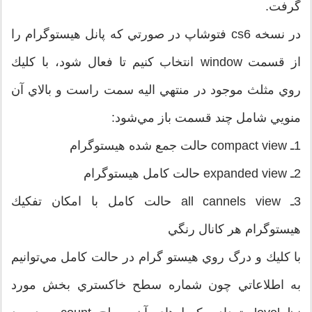
گرفت.
در نسخه cs6 فتوشاپ در صورتي كه پانل هيستوگرام را
از قسمت window انتخاب كنيم تا فعال شود، با كليك
روي مثلث موجود در منتهي اليه سمت راست و بالاي آن
منويي شامل چند قسمت باز مي‌شود:
1ـ‌ compact view حالت جمع شده هيستوگرام
2ـ‌ expanded view حالت كامل هيستوگرام
3ـ‌ all cannels view حالت كامل با امكان تفكيك
هيستوگرام هر كانال رنگي
با كليك و درگ روي هيستو گرام در حالت كامل مي‌توانيم
به اطلاعاتي چون شماره سطح خاكستري بخش مورد