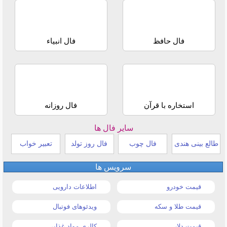
فال حافظ
فال انبیاء
استخاره با قرآن
فال روزانه
سایر فال ها
طالع بینی هندی
فال چوب
فال روز تولد
تعبیر خواب
سرویس ها
قیمت خودرو
اطلاعات دارویی
قیمت طلا و سکه
ویدئوهای فوتبال
قیمت دلار
کالری مواد غذایی