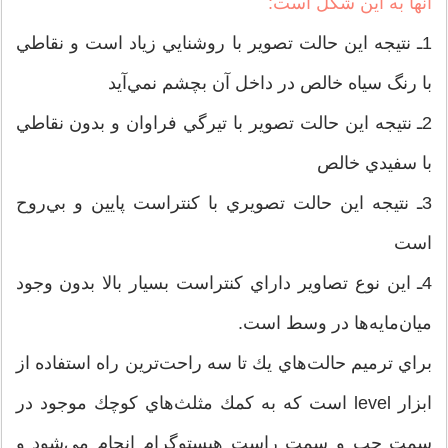
آنها به اين شكل است:
1ـ‌ نتيجه اين حالت تصوير با روشنايي زياد است و نقاطي
با رنگ سياه خالص در داخل آن بچشم نمي‌آيد
2ـ‌ نتيجه اين حالت تصوير با تيرگي فراوان و بدون نقاطي
با سفيدي خالص
3ـ‌ نتيجه اين حالت تصويري با كنتراست پايين و بي‌روح
است
4ـ‌ اين نوع تصاوير داراي كنتراست بسيار بالا بدون وجود
ميان‌مايه‌ها در وسط است.
براي ترميم حالت‌هاي يك تا سه راحت‌ترين راه استفاده از
ابزار level است كه به كمك مثلث‌هاي كوچك موجود در
سمت چپ و سمت راست هيستوگرام انجام مي‌شود و