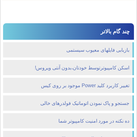
چند گام بالاتر
بازبابی فايلهای معيوب سيستمی
اسکن کامپیوترتوسط خودتان،بدون آنتی ویروس!
تغییر کاربرد کلید Power موجود بر روی کیس
جستجو و پاک نمودن اتوماتیک فولدرهای خالی
ده نكته در مورد امنيت كامپيوتر شما