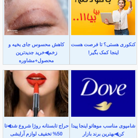
کنکوری هستی؟ تا فرصت هست
کاهش محسوس جای بخیه و
اینجا کمک بگیر!
زخم◀خرید جدیدترین
محصول+مشاوره
شامپوی مناسب موهاتو اینجا پیدا
حراج تابستانه روژا شروع شد◀تا
کن◀بهترین برند بازار
50% تخفیف لوازم آرایشی