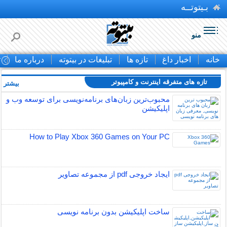
بـیتوتــه
منو
خانه
اخبار داغ
تازه ها
تبلیغات در بیتوته
درباره ما
ت
تازه های متفرقه اينترنت و كامپيوتر
بیشتر »
محبوب‌ترین زبان‌های برنامه‌نویسی برای توسعه وب و
اپلیکیشن
How to Play Xbox 360 Games on Your PC
ایجاد خروجی pdf از مجموعه تصاویر
ساخت اپلیکیشن بدون برنامه نویسی