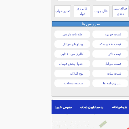
طالع بینی
فال روز
فال چوب
تعبیر خواب
هندی
تولد
سرویس ها
قیمت خودرو
اطلاعات دارویی
قیمت طلا و سکه
ویدئوهای فوتبال
قیمت دلار
کالری مواد غذایی
قیمت موبایل
جدول پخش فوتبال
قیمت تبلت
نهج البلاغه
تیتر روزنامه ها
صحیفه سجادیه