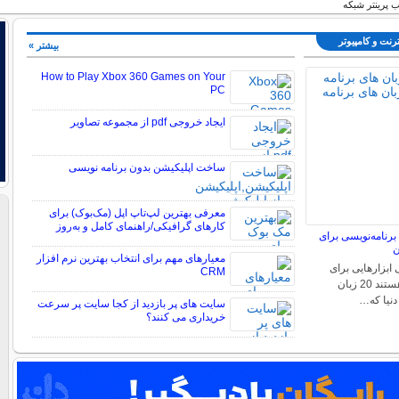
 پرینتر شبکه
ترنت و كامپيوتر
بیشتر »
How to Play Xbox 360 Games on Your
PC
ایجاد خروجی pdf از مجموعه تصاویر
ساخت اپلیکیشن بدون برنامه نویسی
معرفی بهترین لپ‌تاپ اپل (مک‌بوک) برای
کارهای گرافیکی/راهنمای کامل و به‌روز
برنامه‌نویسی برای
ن
معیارهای مهم برای انتخاب بهترین نرم ‌افزار
 ابزارهایی برای
CRM
ارتباط با کامپیوترها هستند 20 زبان
دنیا که…
سایت های پر بازدید از کجا سایت پر سرعت
خریداری می کنند؟