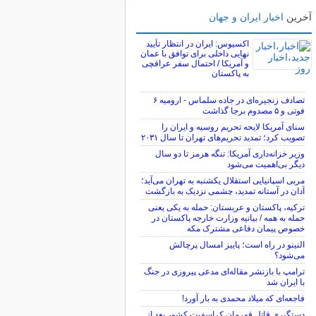
آخرین
اخبار ایران و جهان
اکسیوس: ایران در انتظار تأیید
نهایی داخلی برای توافق با عمان
و آمریکا / احتمال سفر عراقچی
به پاکستان
تصادف زنجیره‌ای در جاده سلماس - ارومیه ۶
فوتی و ۵ مصدوم برجا گذاشت
سنای آمریکا لایحه تحریم روسیه و ایران را
تصویب کرد؛ تمدید تحریم‌های تهران تا سال ۲۰۳۱
وزیر خزانه‌داری آمریکا: تنگه هرمز تا دو سال
دیگر بی‌اهمیت می‌شود
مربی اسپانیایی استقلال یکشنبه به تهران می‌آید؛
آدان در آستانه تمدید، چشمی نزدیک به بازگشت
ترکیه، پاکستان و عربستان: حمله به یکی یعنی
حمله به همه / بیانیه وزارت خارجه پاکستان در
خصوص پیمان دفاعی مشترک مکه
النینو در راه است؛ پاییز امسال پرچالش
می‌شود؟
ترامپ با بازنشر مقاله‌ای مدعی پیروزی در جنگ
با ایران شد
فاجعه‌ای که میلاد محمدی به بار آورد!
دستگیری قاتل قهرمان کراسفیت کشور بعد از