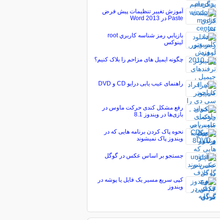
آموزش تغییر تنظیمات پیش فرض
Paste در Word 2013
بازيابي رمز شناسه كاربري root
لینوکس
چگونه ایمیل های مزاحم را بلاک کنیم؟
راهنمای عيب يابی درایو CD و DVD
رفع مشکل کندی حرکت ماوس در
بازی‌ها در ویندوز 8.1
نحوه پاک کردن برنامه هایی که در
ویندوز پاک نمیشوند
جستجو بر اساس عکس در گوگل
کپی سریع مسیر یک فایل یا پوشه در
ویندوز