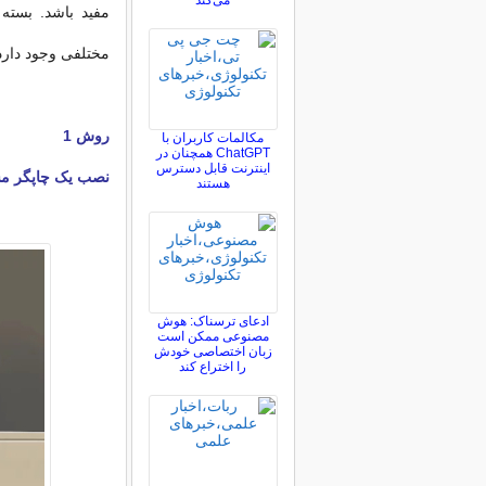
می‌کند
مفید باشد. بسته
مختلفی وجود دارد 
روش 1
مکالمات کاربران با
ChatGPT همچنان در
اینترنت قابل دسترس
نصب یک چاپگر مس
هستند
ادعای ترسناک: هوش
مصنوعی ممکن است
زبان اختصاصی خودش
را اختراع کند