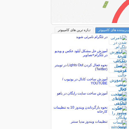
پـربیننده های کامپیوتر
تـازه ترین های کامپیوتر
در تلگرام نامرئی شوید
آموزش حل مشکل آپلود عکس‌ و ویدیو
در تلگرام+تصاویر
نحوه فعال کردن Lights Out در توییتر
(Twitter)
آموزش ساخت کانال در یوتیوب /
YOUTUBE
آموزش ساخت سایت رایگان در یاهو
نحوه بازگرداندن ویندوز 10 به تنظیمات
کارخانه
تنظيمات ويندوز مديا سنتر