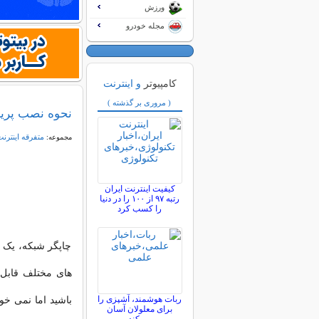
ورزش
مجله خودرو
کامپیوتر
و اینترنت
( مروری بر گذشته )
نحوه نصب پرین
متفرقه اينترنت
مجموعه:
کیفیت اینترنت ایران
رتبه ۹۷ از ۱۰۰ را در دنیا
را کسب کرد
چاپگر شبکه، یک چ
های مختلف قابل 
ربات هوشمند، آشپزی را
باشید اما نمی خوا
برای معلولان آسان