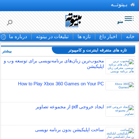
بـیتوتــه
منو
خانه
اخبار داغ
تازه ها
تبلیغات در بیتوته
درباره ما
ت
تازه های متفرقه اينترنت و كامپيوتر
بیشتر »
محبوب‌ترین زبان‌های برنامه‌نویسی برای توسعه وب و
اپلیکیشن
How to Play Xbox 360 Games on Your PC
ایجاد خروجی pdf از مجموعه تصاویر
ساخت اپلیکیشن بدون برنامه نویسی