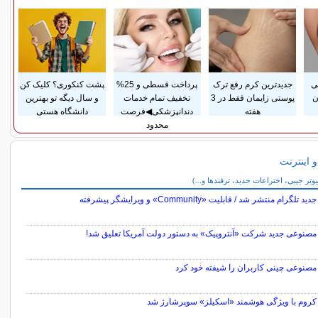
سی
جدیدترین کرم رفع ترک
پرداخت قسطی و 25%
پشت کنکوری؟ کلیک کن
ن
پوستی زایمان فقط در 3
تخفیف تمام خدمات
و سال دیگه تو بهترین
هفته
دندانپزشکی◀فرصت
دانشگاه هستی
محدود
و اینترنت
 و اینترنت
یوتر جیبی، اختراعات جدید، ترفندها و...)
 تلگرام منتشر شد / قابلیت «Community» و ویرایشگر پیشرفته
صنوعی جدید شرکت «آنتروپیک» به دستور دولت آمریکا تعلیق شد!
صنوعی چینی کاربران را شیفته خود کرد
کروم با ویژگی هوشمند «اسکیلز» سوپرشارژ شد