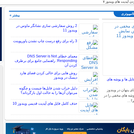
ن آپدیت های ویندوز ۷
کامپیوتری
بیشتر »
2 روش سفارشی سازی نشانگر ماوس در
ویندوز 11
3 راه برای رفع درست چاپ نشدن پاورپوینت
معمای خطای DNS Server is Not
Responding: راهنمایی جامع برای برطرف
کردن آن
روش هایی برای خالی کردن فضای هارد
دیسک در ویندوز
ایل ها و پوشه های
دلیل خراب شدن فایل‌ها چیست و چگونه
ی پنهان در ویندوز
می‌توان آن‌ها را به حالت اول بازگرداند؟
 پوشه های مخفی را در
حذف کامل فایل های آپدیت قدیمی ویندوز 10