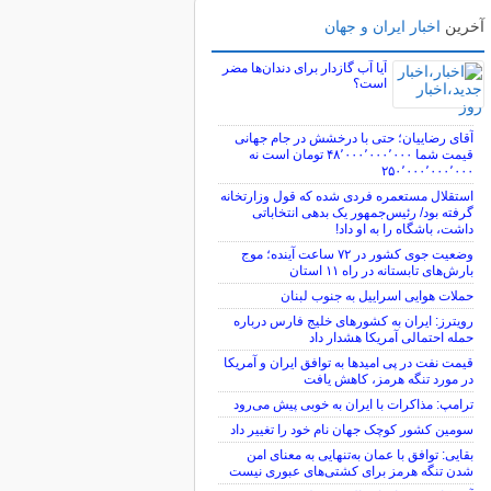
آخرین
اخبار ایران و جهان
آیا آب گازدار برای دندان‌ها مضر
است؟
آقای رضاییان؛ حتی با درخشش در جام جهانی
قیمت شما ۴۸٬۰۰۰٬۰۰۰٬۰۰۰ تومان است نه
۲۵۰٬۰۰۰٬۰۰۰٬۰۰۰
استقلال مستعمره فردی شده که قول وزارتخانه
گرفته بود/ رئیس‌جمهور یک بدهی انتخاباتی
داشت، باشگاه را به او داد!
وضعیت جوی کشور در ۷۲ ساعت آینده؛ موج
بارش‌های تابستانه در راه ۱۱ استان
حملات هوایی اسراییل به جنوب لبنان
رویترز: ایران به کشورهای خلیج فارس درباره
حمله احتمالی آمریکا هشدار داد
قیمت نفت در پی امیدها به توافق ایران و آمریکا
در مورد تنگه هرمز، کاهش یافت
ترامپ: مذاکرات با ایران به خوبی پیش می‌رود
سومین کشور کوچک جهان نام خود را تغییر داد
بقایی: توافق با عمان به‌تنهایی به معنای امن
شدن تنگه هرمز برای کشتی‌های عبوری نیست