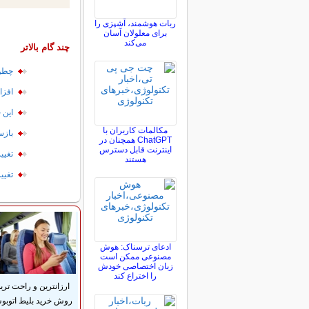
ربات هوشمند، آشپزی را
برای معلولان آسان
می‌کند
چند گام بالاتر
چطور
افزا
این 
مکالمات کاربران با
بازس
ChatGPT همچنان در
اینترنت قابل دسترس
تغيي
هستند
تغییر کار
ادعای ترسناک: هوش
مصنوعی ممکن است
زبان اختصاصی خودش
را اختراع کند
ارزانترین و راحت تری
روش خرید بلیط اتوب