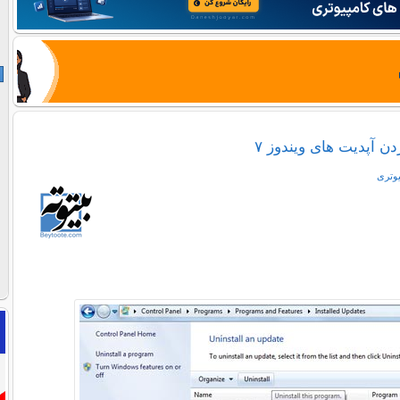
ن آپدیت های ویندوز ۷
یوتری