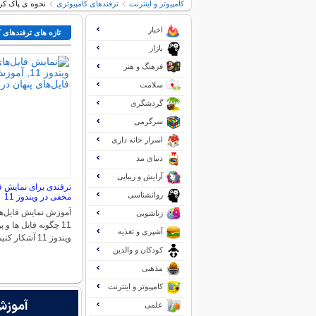
کامپیوتر و اینترنت
ترفندهای کامپیوتری
نحوه ی پاک کرد
اخبار
تازه های ترفندهای 
بازار
فرهنگ و هنر
سلامت
گردشگری
سرگرمی
اسرار خانه داری
دنیای مد
آرایش و زیبایی
ترفندی برای نمایش ف
روانشناسی
مخفی در ویندوز 11
آموزش نمایش فایل‌ها
زناشویی
11 چگونه فایل ها و
آشپزی و تغذیه
ویندوز 11 آشکار کنیم؟…
کودکان و والدین
مذهبی
کامپیوتر و اینترنت
علمی