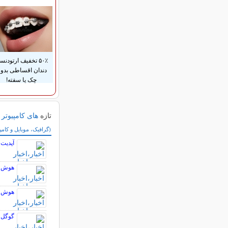
۵۰٪ تخفیف ارتودن
دندان اقساطی بدو
چک یا سفته!
تازه
های کامپیوتر 
سایر مطالب کامپیوتر
(گرافیک، موبایل و کامپ
آپدیت جدید
هوش م
هوش م
گوگل 