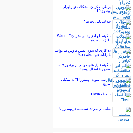
برطرف کردن مشکلات نوار ابزار
ویندوز 10
چه لپ‌تاپي بخريم؟
چگونه باج افزارهایی مثل WannaCry
را از بین ببریم
ده کاری که بدون لمس ماوس می‌توانید
با رایانه خود انجام دهید!
چگونه فایل های خود را از ویندوز ۷ به
ویندوز ۸ انتقال دهیم؟
بی صدا نمودن ویندوز XP به شکلی
سریع
حافظه Flash
تقلب در نمره‌ی سیستم در ویندوز 7!