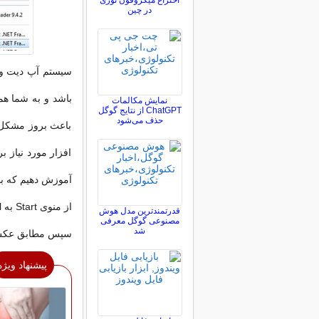
اختراع میکروفون نوری
در چین
سیستم آپ دیت وی
باشد و به شما هم
نمایش مکالمات
ChatGPT از نتایج گوگل
حذف می‌شود
باعث بروز مشکل 
افزار مورد نیاز 
آموزش دهیم که با 
از منوی Start به Control Panel بروید
قدرتمندترین مدل هوش
مصنوعی گوگل معرفی
شد
سپس مطابق عکس ه
پیشنهاد ویژه