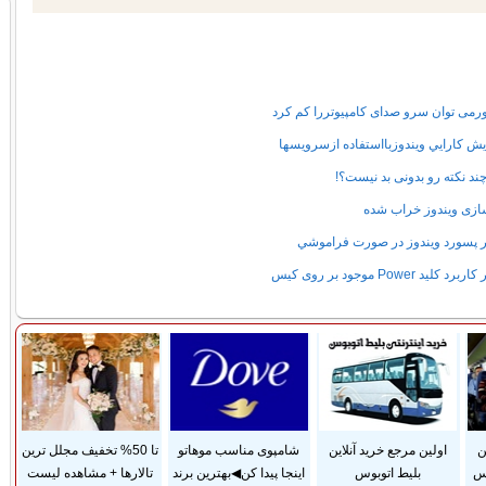
می توان سرو صدای کامپیوتررا کم کرد
يش كارايي ويندوزبااستفاده ازسرويسها
چند نکته رو بدونی بد نیست؟!
ازی ویندوز خراب شده
ر پسورد ويندوز در صورت فراموشي
برد کلید Power موجود بر روی کیس
ن
اولین مرجع خرید آنلاین
شامپوی مناسب موهاتو
تا 50% تخفیف مجلل ترین
وس
بلیط اتوبوس
اینجا پیدا کن◀بهترین برند
تالارها + مشاهده لیست