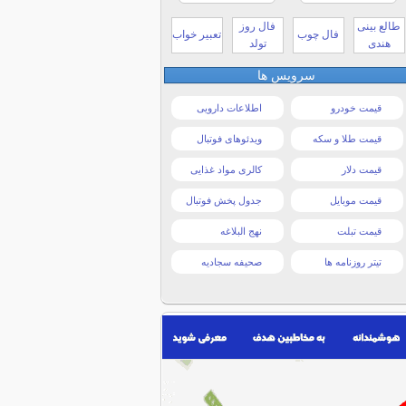
طالع بینی
فال روز
فال چوب
تعبیر خواب
هندی
تولد
سرویس ها
قیمت خودرو
اطلاعات دارویی
قیمت طلا و سکه
ویدئوهای فوتبال
قیمت دلار
کالری مواد غذایی
قیمت موبایل
جدول پخش فوتبال
قیمت تبلت
نهج البلاغه
تیتر روزنامه ها
صحیفه سجادیه