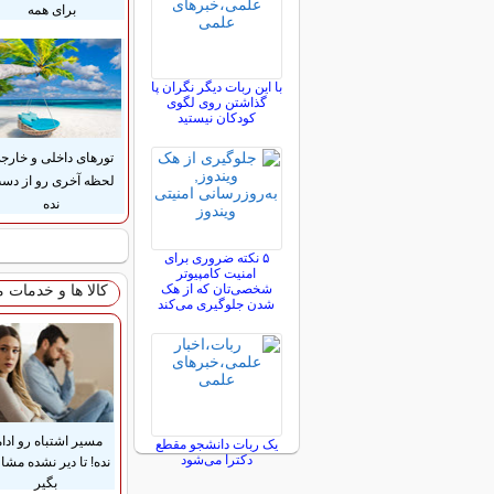
برای همه
با این ربات دیگر نگران پا
گذاشتن روی لگوی
کودکان نیستید
تورهای داخلی و خارج
لحظه آخری رو از دس
نده
۵ نکته ضروری برای
امنیت کامپیوتر
شخصی‌تان که از هک
کالا ها و خدمات 
شدن جلوگیری می‌کند
مسیر اشتباه رو ادام
یک ربات دانشجو مقطع
دکترا می‌شود
نده! تا دیر نشده مشا
بگیر