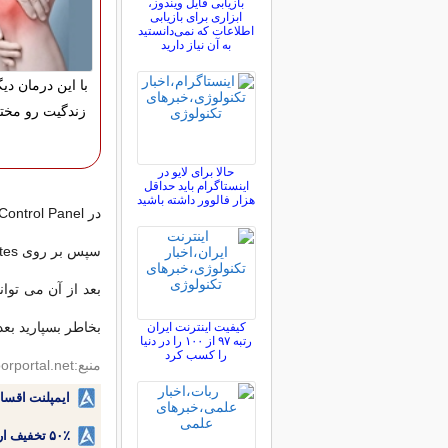
بازیابی فایل ویندوز،
ابزاری برای بازیابی
اطلاعات که نمی‌دانستید
به آن نیاز دارید
با این درمان دیگ
زندگیت رو مختل
حالا برای لایو در
اینستاگرام باید حداقل
هزار فالوور داشته باشید
در Control Panel بر روی Programs and Features کلیک نمایید.
سپس بر روی View installed updates کلیک نمایید.
بخاطر بسپارید بعد از 
کیفیت اینترنت ایران
رتبه ۹۷ از ۱۰۰ را در دنیا
را کسب کرد
منبع:noorportal.net
ایمپلنت اقسا
۵۰٪ تخفیف ارتودنسی دندان اقساطی بدون نیاز به چک یا سفته!