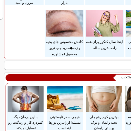
بازار
مزون و آتلیه
ی
اینجا سال کنکور برای همه
کاهش محسوس جای بخیه
ت
راحت ترین ساله!
و زخم◀خرید جدیدترین
محصول+مشاوره
منتخب
ه
بهترین کرم رفع جای
هیچی سفر تابستونی
با این درمان دیگه
وره
بخیه زایمان و ترک
نمیشه! ارزانترین تورها
کمردرد کار و زندگیت رو
پوستی زایمان
اینجاست
تعطیل نمیکنه!