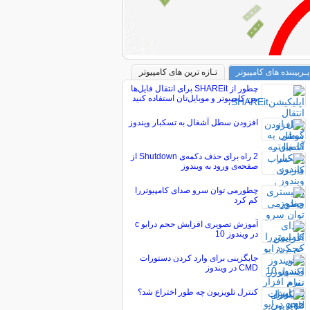
پـربیننده های کامپیوتر
تـازه ترین های کامپیوتر
چطور از SHAREit برای انتقال فایل‌ها
بین کامپیوتر و موبایل‌تان استفاده کنید
افزودن سطل آشغال به تسکبار ويندوز
2 راه برای حذف دکمه‌ی Shutdown از
صفحه‌ی ورود به ویندوز
چطورمی توان سرو صدای کامپیوتررا
کم کرد
آموزش تصویری افزایش حجم درایو c
در ویندوز 10
جایگزینی برای وارد کردن دستورات
CMD در ویندوز
کنترل تلویزیون چه طور اختراع شد؟