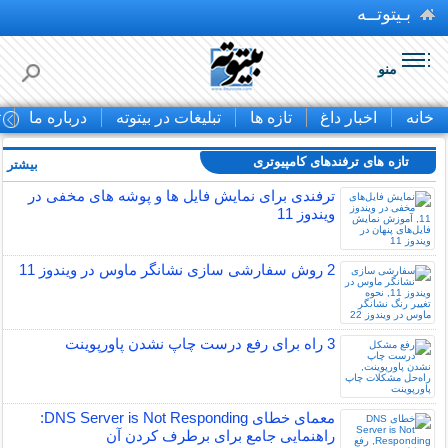
بـیتوتــه
منو
خانه
اخبار داغ
تازه ها
تبلیغات در بیتوته
درباره ما
ت
تازه های ترفندهای کامپیوتری
بیشتر »
ترفندی برای نمایش فایل ها و پوشه های مخفی در
ویندوز 11
2 روش سفارشی سازی نشانگر ماوس در ویندوز 11
3 راه برای رفع درست چاپ نشدن پاورپوینت
معمای خطای DNS Server is Not Responding:
راهنمایی جامع برای برطرف کردن آن