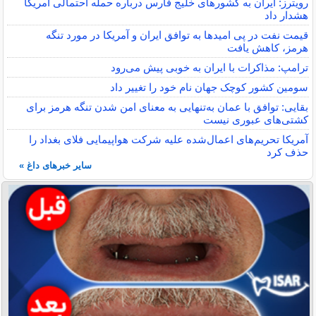
رویترز: ایران به کشورهای خلیج فارس درباره حمله احتمالی آمریکا
هشدار داد
قیمت نفت در پی امیدها به توافق ایران و آمریکا در مورد تنگه
هرمز، کاهش یافت
ترامپ: مذاکرات با ایران به خوبی پیش می‌رود
سومین کشور کوچک جهان نام خود را تغییر داد
بقایی: توافق با عمان به‌تنهایی به معنای امن شدن تنگه هرمز برای
کشتی‌های عبوری نیست
آمریکا تحریم‌های اعمال‌شده علیه شرکت هواپیمایی فلای بغداد را
حذف کرد
سایر خبرهای داغ »