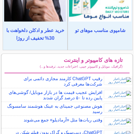
شامپوی مناسب موهای تو
خرید عطر و ادکلن دلخواهت با
30% تخفیف از روژا
تازه های کامپیوتر و اینترنت
(گرافیک، موبایل و کامپیوتر جیبی، اختراعات جدید، ترفندها و...)
سایر مطالب کامپیوتر و اینترنت
رقیب ChatGPT کارمند مجازی دائمی برای
شرکت‌ها معرفی کرد
افزایش عجیب قیمت ها در بازار موبایل/ گوشی‌های
پایین رده تا ۵۰ درصد گران شدند
هوش مصنوعی جمینای به عینک هوشمند سامسونگ
رسید
وقتی ربات‌ها مثل «آرمادیلو» جمع می‌شوند
ChatGPT، دیپ‌سیک و گراک بدون فیلترشکن در