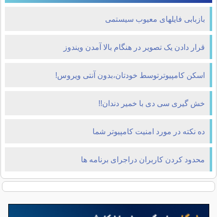
بازبابی فايلهای معيوب سيستمی
قرار دادن یک تصوير در هنگام بالا آمدن ويندوز
اسکن کامپیوترتوسط خودتان،بدون آنتی ویروس!
خش گیری سی دی با خمیر دندان!!
ده نكته در مورد امنيت كامپيوتر شما
محدود کردن کاربران دراجرای برنامه ها