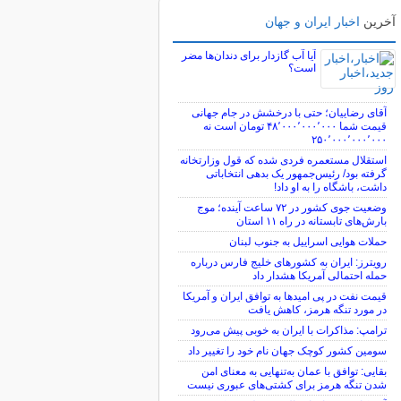
آخرین
اخبار ایران و جهان
آیا آب گازدار برای دندان‌ها مضر
است؟
آقای رضاییان؛ حتی با درخشش در جام جهانی
قیمت شما ۴۸٬۰۰۰٬۰۰۰٬۰۰۰ تومان است نه
۲۵۰٬۰۰۰٬۰۰۰٬۰۰۰
استقلال مستعمره فردی شده که قول وزارتخانه
گرفته بود/ رئیس‌جمهور یک بدهی انتخاباتی
داشت، باشگاه را به او داد!
وضعیت جوی کشور در ۷۲ ساعت آینده؛ موج
بارش‌های تابستانه در راه ۱۱ استان
حملات هوایی اسراییل به جنوب لبنان
رویترز: ایران به کشورهای خلیج فارس درباره
حمله احتمالی آمریکا هشدار داد
قیمت نفت در پی امیدها به توافق ایران و آمریکا
در مورد تنگه هرمز، کاهش یافت
ترامپ: مذاکرات با ایران به خوبی پیش می‌رود
سومین کشور کوچک جهان نام خود را تغییر داد
بقایی: توافق با عمان به‌تنهایی به معنای امن
شدن تنگه هرمز برای کشتی‌های عبوری نیست