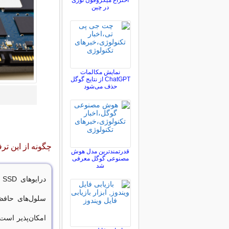
اختراع میکروفون نوری
در چین
نمایش مکالمات
ChatGPT از نتایج گوگل
حذف می‌شود
چگونه از این ترفندها برای 
قدرتمندترین مدل هوش
مصنوعی گوگل معرفی
شد
د
سلول‌های حافظه
امکان‌پذیر است.