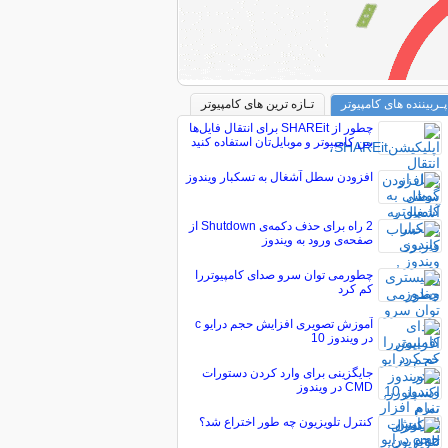
پـربیننده های کامپیوتر
تـازه ترین های کامپیوتر
چطور از SHAREit برای انتقال فایل‌ها
بین کامپیوتر و موبایل‌تان استفاده کنید
افزودن سطل آشغال به تسکبار ويندوز
2 راه برای حذف دکمه‌ی Shutdown از
صفحه‌ی ورود به ویندوز
چطورمی توان سرو صدای کامپیوتررا
کم کرد
آموزش تصویری افزایش حجم درایو c
در ویندوز 10
جایگزینی برای وارد کردن دستورات
CMD در ویندوز
کنترل تلویزیون چه طور اختراع شد؟