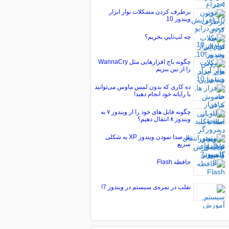
برطرف کردن مشکلات نوار ابزار
ویندوز 10
چه لپ‌تاپي بخريم؟
چگونه باج افزارهایی مثل WannaCry
را از بین ببریم
ده کاری که بدون لمس ماوس می‌توانید
با رایانه خود انجام دهید!
چگونه فایل های خود را از ویندوز ۷ به
ویندوز ۸ انتقال دهیم؟
بی صدا نمودن ویندوز XP به شکلی
سریع
حافظه Flash
تقلب در نمره‌ی سیستم در ویندوز 7!