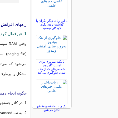
با این ربات دیگر نگران پا
راههای افزایش عم
گذاشتن روی لگوی
کودکان نیستید
1. غیرفعال کردن فایل PAGING
۵ نکته ضروری برای
امنیت کامپیوتر
شخصی‌تان که از هک
شدن جلوگیری می‌کند
مشکل را برطرف 
چگونه انجام دهی
1. در کادر جستجوی ویندوز، عبارت sysdm.cpl را وارد کنید و Enter بزنید.
یک ربات دانشجو مقطع
دکترا می‌شود
2. به تب Advanced بروید و در بخش Performance روی Settings کلیک کنید.