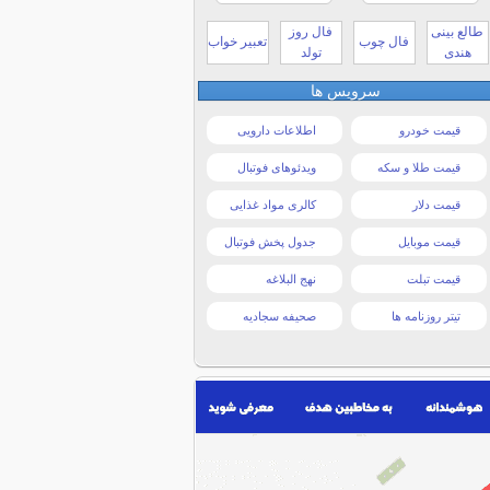
طالع بینی
فال روز
فال چوب
تعبیر خواب
هندی
تولد
سرویس ها
قیمت خودرو
اطلاعات دارویی
قیمت طلا و سکه
ویدئوهای فوتبال
قیمت دلار
کالری مواد غذایی
قیمت موبایل
جدول پخش فوتبال
قیمت تبلت
نهج البلاغه
تیتر روزنامه ها
صحیفه سجادیه