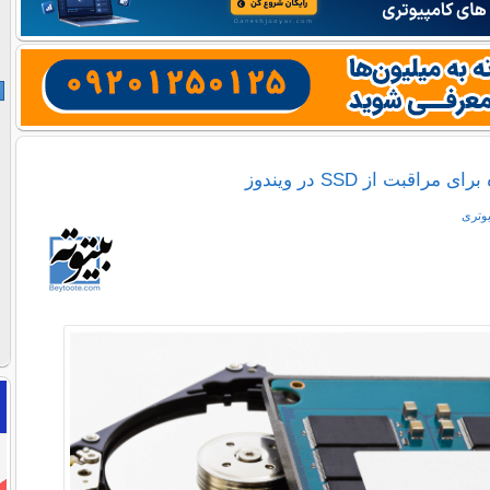
راقبت از SSD در ویندوز
یوتری