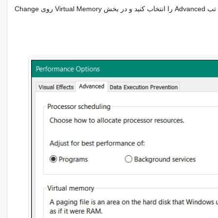
3. در پنجره جدید، تب Advanced را انتخاب کنید و در بخش Virtual Memory روی Change