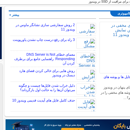
راقبت از SSD در ویندوز
کامپیوتری
بیشتر »
2 روش سفارشی سازی نشانگر ماوس در
ویندوز 11
3 راه برای رفع درست چاپ نشدن پاورپوینت
معمای خطای DNS Server is Not
Responding: راهنمایی جامع برای برطرف
کردن آن
روش هایی برای خالی کردن فضای هارد
دیسک در ویندوز
ایل ها و پوشه های
دلیل خراب شدن فایل‌ها چیست و چگونه
ی پنهان در ویندوز
می‌توان آن‌ها را به حالت اول بازگرداند؟
 پوشه های مخفی را در
حذف کامل فایل های آپدیت قدیمی ویندوز 10