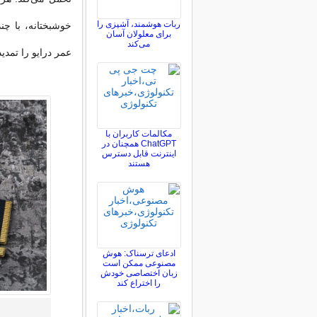
ربات هوشمند، آشپزی را
خوشبختانه، با چن
برای معلولان آسان
می‌کند
عمر درایو را تمدید
مکالمات کاربران با
ChatGPT همچنان در
اینترنت قابل دسترس
هستند
ادعای ترسناک: هوش
مصنوعی ممکن است
زبان اختصاصی خودش
را اختراع کند