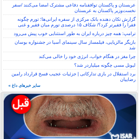
عربستان و پاکستان توافقنامه دفاعی مشترک امضا می‌کنند /سفر
نخست‌وزیر پاکستان به عربستان
گزارش تکان‌ دهنده بانک مرکزی از سفره ایرانی‌ها؛ تورم چگونه
فقرا را فقیرتر کرد؟/ شکاف ۱۵ درصدی تورم میان فقیر و غنی
ترامپ: همه چیز درباره ایران به طور استثنایی خوب پیش می‌رود
بازیگر مالزیایی، فیلمساز سال سینمای آسیا در جشنواره بوسان
شد
چرا مغز در هنگام خواب، انرژی خود را خالی می‌کند
لیونل مسی چگونه میلیاردر شد؟
برد استقلال در بازی تدارکاتی | جزئیات عجیب فسخ قرارداد رامین
رضاییان
سایر خبرهای داغ »