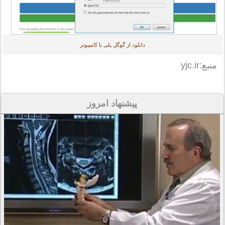
دانلود از گوگل پلی با کامپیوتر
منبع:yjc.ir
پیشنهاد امروز