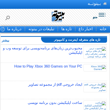
بـیتوتــه
منو
خانه
اخبار داغ
تازه ها
تبلیغات در بیتوته
درباره ما
ت
تازه های متفرقه اينترنت و كامپيوتر
بیشتر »
محبوب‌ترین زبان‌های برنامه‌نویسی برای توسعه وب و
اپلیکیشن
How to Play Xbox 360 Games on Your PC
ایجاد خروجی pdf از مجموعه تصاویر
ساخت اپلیکیشن بدون برنامه نویسی